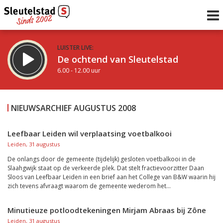
LUISTER LIVE:
De ochtend van Sleutelstad
6.00 - 12.00 uur
STRAKS:
De middag van Sleutelstad
NIEUWSARCHIEF AUGUSTUS 2008
12.00 - 18.00 uur
uur 1 van 0
Vorig uur
Volgend uur
Leefbaar Leiden wil verplaatsing voetbalkooi
Leiden, 31 augustus
Inklappen
De onlangs door de gemeente (tijdelijk) gesloten voetbalkooi in de
Slaahgwijk staat op de verkeerde plek. Dat stelt fractievoorzitter Daan
Sloos van Leefbaar Leiden in een brief aan het College van B&W waarin hij
zich tevens afvraagt waarom de gemeente wederom het...
Minutieuze potloodtekeningen Mirjam Abraas bij Zône
Leiden, 31 augustus