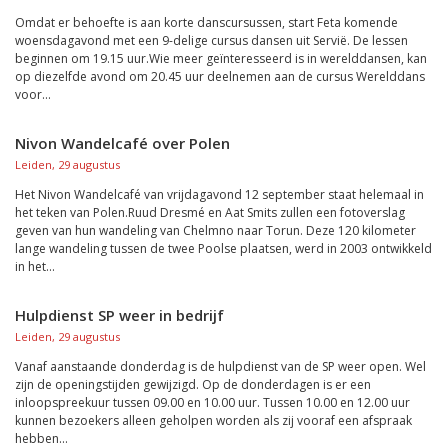
Omdat er behoefte is aan korte danscursussen, start Feta komende
woensdagavond met een 9-delige cursus dansen uit Servië. De lessen
beginnen om 19.15 uur.Wie meer geïnteresseerd is in werelddansen, kan
op diezelfde avond om 20.45 uur deelnemen aan de cursus Werelddans
voor...
Nivon Wandelcafé over Polen
Leiden, 29 augustus
Het Nivon Wandelcafé van vrijdagavond 12 september staat helemaal in
het teken van Polen.Ruud Dresmé en Aat Smits zullen een fotoverslag
geven van hun wandeling van Chelmno naar Torun. Deze 120 kilometer
lange wandeling tussen de twee Poolse plaatsen, werd in 2003 ontwikkeld
in het...
Hulpdienst SP weer in bedrijf
Leiden, 29 augustus
Vanaf aanstaande donderdag is de hulpdienst van de SP weer open. Wel
zijn de openingstijden gewijzigd. Op de donderdagen is er een
inloopspreekuur tussen 09.00 en 10.00 uur. Tussen 10.00 en 12.00 uur
kunnen bezoekers alleen geholpen worden als zij vooraf een afspraak
hebben...