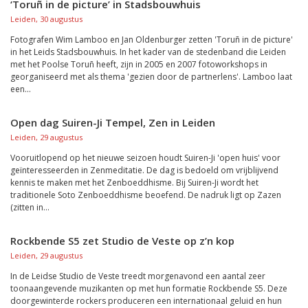
‘Toruñ in de picture’ in Stadsbouwhuis
Leiden, 30 augustus
Fotografen Wim Lamboo en Jan Oldenburger zetten 'Toruñ in de picture'
in het Leids Stadsbouwhuis. In het kader van de stedenband die Leiden
met het Poolse Toruñ heeft, zijn in 2005 en 2007 fotoworkshops in
georganiseerd met als thema 'gezien door de partnerlens'. Lamboo laat
een...
Open dag Suiren-Ji Tempel, Zen in Leiden
Leiden, 29 augustus
Vooruitlopend op het nieuwe seizoen houdt Suiren-Ji 'open huis' voor
geïnteresseerden in Zenmeditatie. De dag is bedoeld om vrijblijvend
kennis te maken met het Zenboeddhisme. Bij Suiren-Ji wordt het
traditionele Soto Zenboeddhisme beoefend. De nadruk ligt op Zazen
(zitten in...
Rockbende S5 zet Studio de Veste op z’n kop
Leiden, 29 augustus
In de Leidse Studio de Veste treedt morgenavond een aantal zeer
toonaangevende muzikanten op met hun formatie Rockbende S5. Deze
doorgewinterde rockers produceren een internationaal geluid en hun