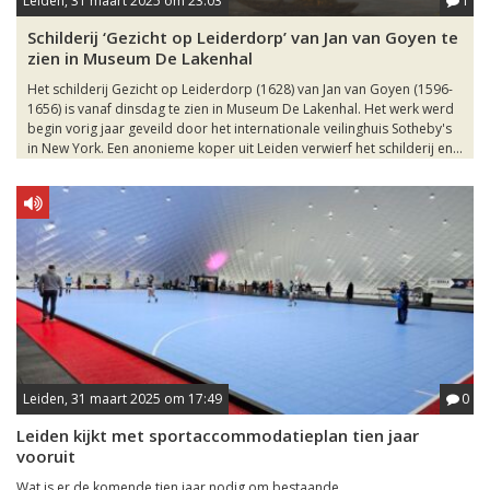
Leiden, 31 maart 2025 om 23:03
1
Schilderij ‘Gezicht op Leiderdorp’ van Jan van Goyen te
zien in Museum De Lakenhal
Het schilderij Gezicht op Leiderdorp (1628) van Jan van Goyen (1596-
1656) is vanaf dinsdag te zien in Museum De Lakenhal. Het werk werd
begin vorig jaar geveild door het internationale veilinghuis Sotheby's
in New York. Een anonieme koper uit Leiden verwierf het schilderij en...
Leiden, 31 maart 2025 om 17:49
0
Leiden kijkt met sportaccommodatieplan tien jaar
vooruit
Wat is er de komende tien jaar nodig om bestaande