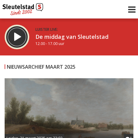
LUISTER LIVE:
De middag van Sleutelstad
12.00 - 17.00 uur
STRAKS:
Sleutelstad 30
NIEUWSARCHIEF MAART 2025
17.00 - 19.00 uur
uur 1 van 0
Vorig uur
Volgend uur
Inklappen