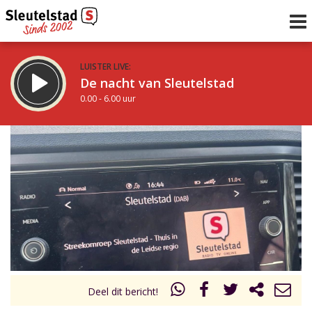
LUISTER LIVE:
De nacht van Sleutelstad
0.00 - 6.00 uur
STRAKS:
De ochtend van Sleutelstad
6.00 - 12.00 uur
uur 1 van 0
Vorig uur
Volgend uur
Inklappen
Deel dit bericht!