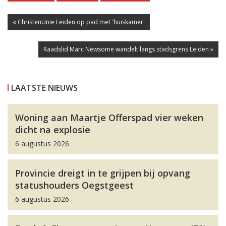
« ChristenUnie Leiden op pad met 'huiskamer'
Raadslid Marc Newsome wandelt langs stadsgrens Leiden »
LAATSTE NIEUWS
Woning aan Maartje Offerspad vier weken
dicht na explosie
6 augustus 2026
Provincie dreigt in te grijpen bij opvang
statushouders Oegstgeest
6 augustus 2026