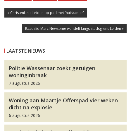
« ChristenUnie Leiden op pad met 'huiskamer'
Raadslid Marc Newsome wandelt langs stadsgrens Leiden »
LAATSTE NIEUWS
Politie Wassenaar zoekt getuigen
woninginbraak
7 augustus 2026
Woning aan Maartje Offerspad vier weken
dicht na explosie
6 augustus 2026