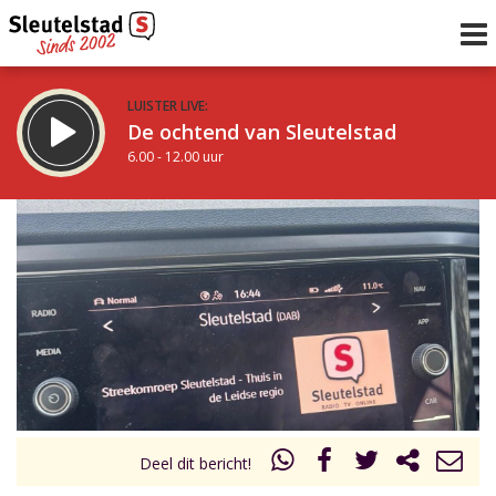
LUISTER LIVE:
De ochtend van Sleutelstad
6.00 - 12.00 uur
STRAKS:
De middag van Sleutelstad
12.00 - 18.00 uur
uur 1 van 0
Vorig uur
Volgend uur
Inklappen
Deel dit bericht!