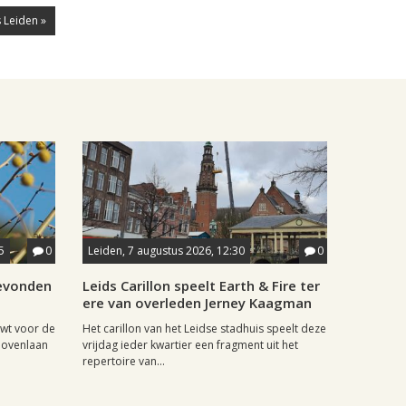
 Leiden »
5
0
Leiden, 7 augustus 2026, 12:30
0
gevonden
Leids Carillon speelt Earth & Fire ter
ere van overleden Jerney Kaagman
wt voor de
Het carillon van het Leidse stadhuis speelt deze
hovenlaan
vrijdag ieder kwartier een fragment uit het
repertoire van...