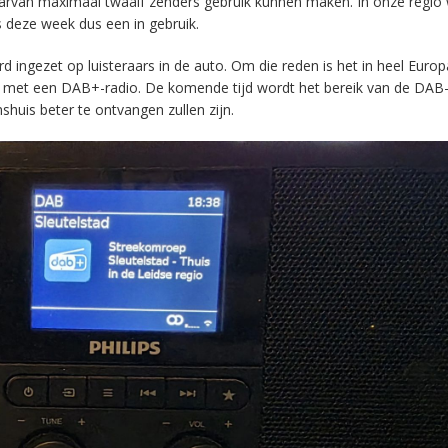
aarvan maximaal twaalf zenders gebruik kunnen maken. In onze regio
s deze week dus een in gebruik.
ingezet op luisteraars in de auto. Om die reden is het in heel Europ
en met een DAB+-radio. De komende tijd wordt het bereik van de DAB
huis beter te ontvangen zullen zijn.