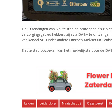
De uitzendingen van Sleutelstad en omroepen als Bo en 
verzorgingsgebied hebben, zijn via DAB+ te ontvangen
van kanaal 5C. Onder andere Omroep Midvliet uit Leids
Sleutelstad opzoeken kan het makkelijkste door de DAB
Leiden
Leiderdorp
Maatschappij
Oegstgeest
R