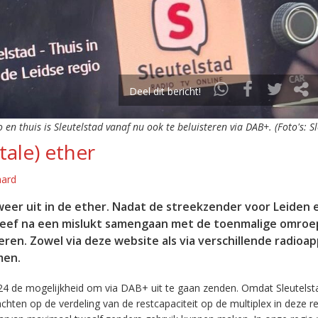
Deel dit bericht!
o en thuis is Sleutelstad vanaf nu ook te beluisteren via DAB+. (Foto's: S
tale) ether
aard
eer uit in de ether. Nadat de streekzender voor Leiden 
leef na een mislukt samengaan met de toenmalige omroep
eren. Zowel via deze website als via verschillende radioa
men.
24 de mogelijkheid om via DAB+ uit te gaan zenden. Omdat Sleutelst
en op de verdeling van de restcapaciteit op de multiplex in deze re