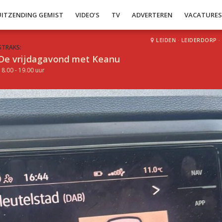
UITZENDING GEMIST
VIDEO’S
TV
ADVERTEREN
VACATURE
LEIDEN
·
LEIDERDORP
·
STRAKS:
De vrijdagavond met Keanu
18.00 - 19.00 uur