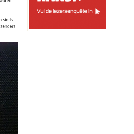
 waren
a sinds
-zenders