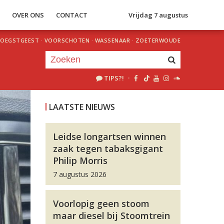
S
OVER ONS
CONTACT
Vrijdag 7 augustus
OEGSTGEEST
·
VOORSCHOTEN
·
WASSENAAR
·
ZOETERWOUDE
TIPS?!
·
Je luistert nu naar
uur 1 van 0
LAATSTE NIEUWS
«
Vorig uur
Volgend uur
»
Leidse longartsen winnen
zaak tegen tabaksgigant
Philip Morris
7 augustus 2026
Voorlopig geen stoom
maar diesel bij Stoomtrein