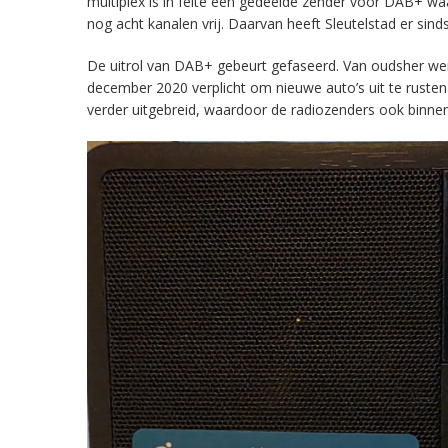
multiplex is in feite een gedeelde zender voor DAB+ w
nog acht kanalen vrij. Daarvan heeft Sleutelstad er sind
De uitrol van DAB+ gebeurt gefaseerd. Van oudsher werd 
december 2020 verplicht om nieuwe auto’s uit te rust
verder uitgebreid, waardoor de radiozenders ook binnens