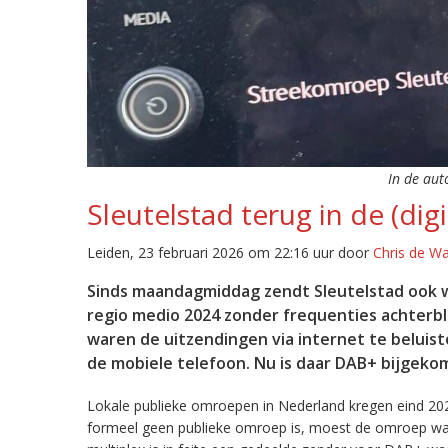
In de aut
Sleutelstad terug in de (digi
Leiden, 23 februari 2026 om 22:16 uur door
Chris de W
Sinds maandagmiddag zendt Sleutelstad ook w
regio medio 2024 zonder frequenties achterb
waren de uitzendingen via internet te beluist
de mobiele telefoon. Nu is daar DAB+ bijgeko
Lokale publieke omroepen in Nederland kregen eind 20
formeel geen publieke omroep is, moest de omroep wacht