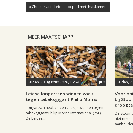
« ChristenUnie Leiden op pad met 'huiskamer'
MEER MAATSCHAPPIJ
Leiden, 7 augustus 2026, 15:59
0
Leiden, 7
Leidse longartsen winnen zaak
Voorlop
tegen tabaksgigant Philip Morris
bij Stoo
droogte
Longartsen hebben een zaak gewonnen tegen
tabaksgigant Philip Morris International (PMI).
De Stoomtr
De Leidse...
niet met 
aanhouden