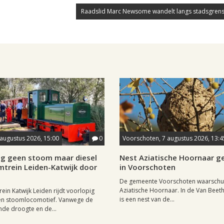
Raadslid Marc Newsome wandelt langs stadsgrens
 augustus 2026, 15:00
0
Voorschoten, 7 augustus 2026, 13:4
ig geen stoom maar diesel
Nest Aziatische Hoornaar 
mtrein Leiden-Katwijk door
in Voorschoten
De gemeente Voorschoten waarschu
Aziatische Hoornaar. In de Van Beet
ein Katwijk Leiden rijdt voorlopig
is een nest van de...
een stoomlocomotief. Vanwege de
de droogte en de...