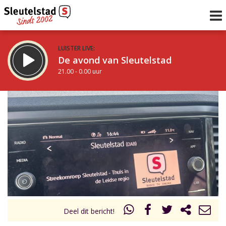
LUISTER LIVE:
De avond van Sleutelstad
21.00 - 0.00 uur
STRAKS:
De nacht van Sleutelstad
0.00 - 6.00 uur
uur 1 van 0
Vorig uur
Volgend uur
Inklappen
Deel dit bericht!