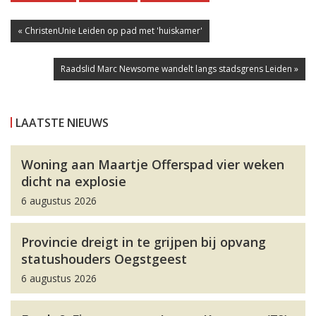
« ChristenUnie Leiden op pad met 'huiskamer'
Raadslid Marc Newsome wandelt langs stadsgrens Leiden »
LAATSTE NIEUWS
Woning aan Maartje Offerspad vier weken
dicht na explosie
6 augustus 2026
Provincie dreigt in te grijpen bij opvang
statushouders Oegstgeest
6 augustus 2026