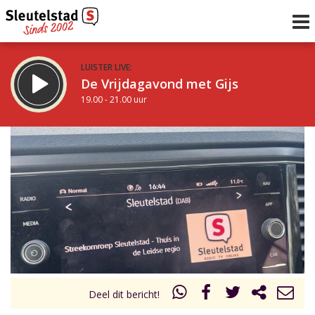
LUISTER LIVE:
De Vrijdagavond met Gijs
19.00 - 21.00 uur
STRAKS:
De avond van Sleutelstad
21.00 - 0.00 uur
uur 1 van 0
Vorig uur
Volgend uur
Inklappen
Deel dit bericht!