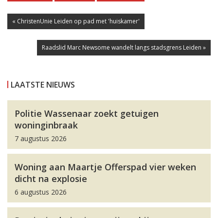
« ChristenUnie Leiden op pad met 'huiskamer'
Raadslid Marc Newsome wandelt langs stadsgrens Leiden »
LAATSTE NIEUWS
Politie Wassenaar zoekt getuigen
woninginbraak
7 augustus 2026
Woning aan Maartje Offerspad vier weken
dicht na explosie
6 augustus 2026