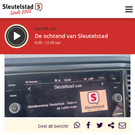
LUISTER LIVE:
De ochtend van Sleutelstad
6.00 - 12.00 uur
STRAKS:
De middag van Sleutelstad
12.00 - 18.00 uur
uur 1 van 0
Vorig uur
Volgend uur
Inklappen
Deel dit bericht!