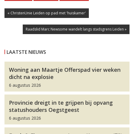
« ChristenUnie Leiden op pad met 'huiskamer'
Raadslid Marc Newsome wandelt langs stadsgrens Leiden »
LAATSTE NIEUWS
Woning aan Maartje Offerspad vier weken
dicht na explosie
6 augustus 2026
Provincie dreigt in te grijpen bij opvang
statushouders Oegstgeest
6 augustus 2026