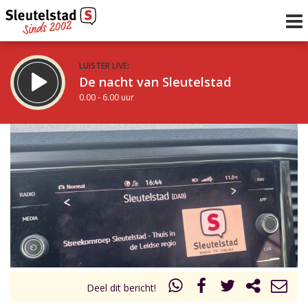
LUISTER LIVE:
De nacht van Sleutelstad
0.00 - 6.00 uur
STRAKS:
De ochtend van Sleutelstad
6.00 - 12.00 uur
uur 1 van 0
Vorig uur
Volgend uur
Inklappen
Deel dit bericht!