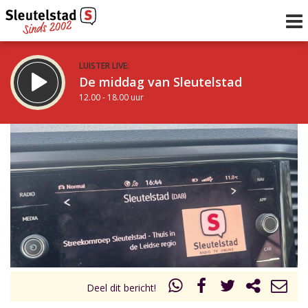
LUISTER LIVE:
De middag van Sleutelstad
12.00 - 18.00 uur
STRAKS:
De vrijdagavond met Keanu
18.00 - 19.00 uur
uur 1 van 0
Vorig uur
Volgend uur
Inklappen
Deel dit bericht!