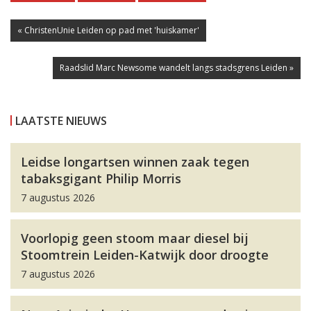
« ChristenUnie Leiden op pad met 'huiskamer'
Raadslid Marc Newsome wandelt langs stadsgrens Leiden »
LAATSTE NIEUWS
Leidse longartsen winnen zaak tegen
tabaksgigant Philip Morris
7 augustus 2026
Voorlopig geen stoom maar diesel bij
Stoomtrein Leiden-Katwijk door droogte
7 augustus 2026