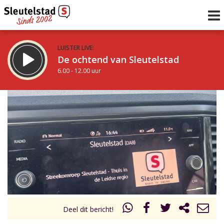
LUISTER LIVE:
De ochtend van Sleutelstad
6.00 - 12.00 uur
STRAKS:
De middag van Sleutelstad
12.00 - 17.00 uur
uur 1 van 0
Vorig uur
Volgend uur
Inklappen
Deel dit bericht!