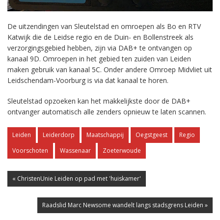
De uitzendingen van Sleutelstad en omroepen als Bo en RTV
Katwijk die de Leidse regio en de Duin- en Bollenstreek als
verzorgingsgebied hebben, zijn via DAB+ te ontvangen op
kanaal 9D. Omroepen in het gebied ten zuiden van Leiden
maken gebruik van kanaal 5C. Onder andere Omroep Midvliet uit
Leidschendam-Voorburg is via dat kanaal te horen.
Sleutelstad opzoeken kan het makkelijkste door de DAB+
ontvanger automatisch alle zenders opnieuw te laten scannen.
Leiden
Leiderdorp
Maatschappij
Oegstgeest
Regio
Voorschoten
Wassenaar
Zoeterwoude
« ChristenUnie Leiden op pad met 'huiskamer'
Raadslid Marc Newsome wandelt langs stadsgrens Leiden »