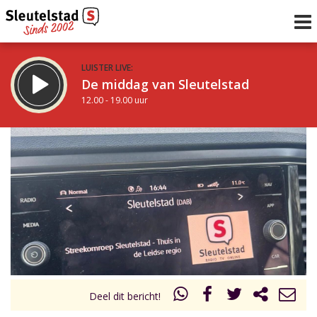
LUISTER LIVE:
De middag van Sleutelstad
12.00 - 19.00 uur
STRAKS:
De avond van Sleutelstad
19.00 - 22.00 uur
uur 1 van 0
Vorig uur
Volgend uur
Inklappen
Deel dit bericht!