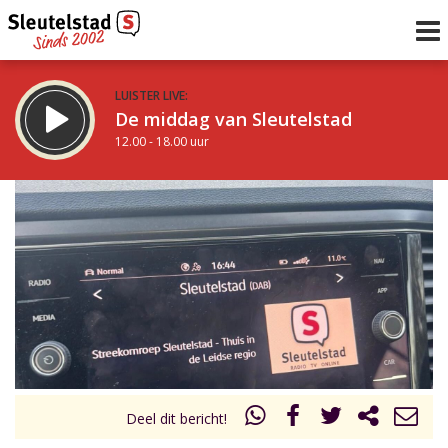
LUISTER LIVE:
De middag van Sleutelstad
12.00 - 18.00 uur
STRAKS:
De avond van Sleutelstad
18.00 - 19.00 uur
uur 1 van 0
Vorig uur
Volgend uur
Inklappen
Deel dit bericht!