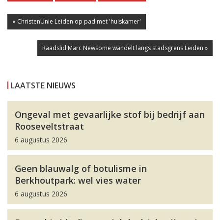
« ChristenUnie Leiden op pad met 'huiskamer'
Raadslid Marc Newsome wandelt langs stadsgrens Leiden »
LAATSTE NIEUWS
Ongeval met gevaarlijke stof bij bedrijf aan
Rooseveltstraat
6 augustus 2026
Geen blauwalg of botulisme in
Berkhoutpark: wel vies water
6 augustus 2026