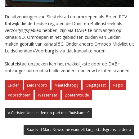
De uitzendingen van Sleutelstad en omroepen als Bo en RTV
Katwijk die de Leidse regio en de Duin- en Bollenstreek als
verzorgingsgebied hebben, zijn via DAB+ te ontvangen op
kanaal 9D. Omroepen in het gebied ten zuiden van Leiden
maken gebruik van kanaal 5C. Onder andere Omroep Midvliet uit
Leidschendam-Voorburg is via dat kanaal te horen.
Sleutelstad opzoeken kan het makkelijkste door de DAB+
ontvanger automatisch alle zenders opnieuw te laten scannen.
Leiden
Leiderdorp
Maatschappij
Oegstgeest
Regio
Voorschoten
Wassenaar
Zoeterwoude
« ChristenUnie Leiden op pad met 'huiskamer'
Raadslid Marc Newsome wandelt langs stadsgrens Leiden »