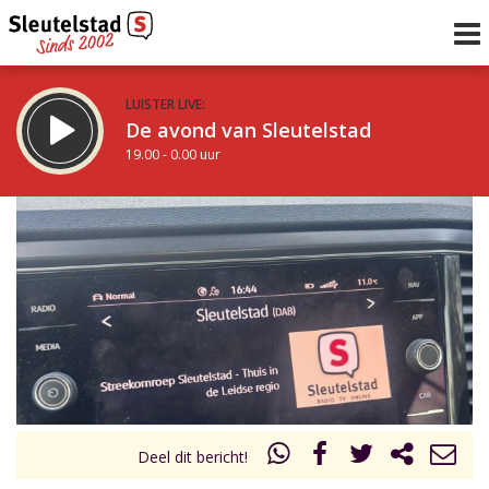
LUISTER LIVE:
De avond van Sleutelstad
19.00 - 0.00 uur
STRAKS:
De nacht van Sleutelstad
0.00 - 6.00 uur
uur 1 van 0
Vorig uur
Volgend uur
Inklappen
Deel dit bericht!