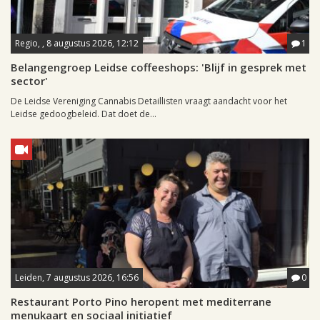
Regio, , 8 augustus 2026, 12:12
1
Belangengroep Leidse coffeeshops: 'Blijf in gesprek met
sector'
De Leidse Vereniging Cannabis Detaillisten vraagt aandacht voor het
Leidse gedoogbeleid. Dat doet de...
Leiden, 7 augustus 2026, 16:56
0
Restaurant Porto Pino heropent met mediterrane
menukaart en sociaal initiatief