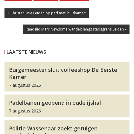
« ChristenUnie Leiden op pad met 'huiskamer'
Raadslid Marc Newsome wandelt langs stadsgrens Leiden »
LAATSTE NIEUWS
Burgemeester sluit coffeeshop De Eerste
Kamer
7 augustus 2026
Padelbanen geopend in oude ijshal
7 augustus 2026
Politie Wassenaar zoekt getuigen