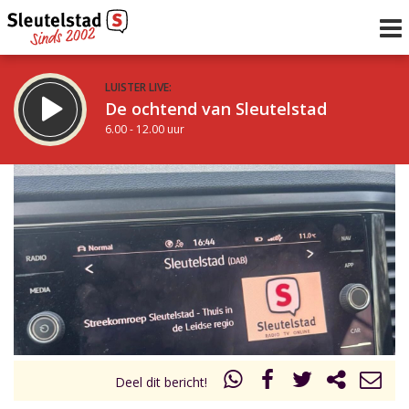
LUISTER LIVE:
De ochtend van Sleutelstad
6.00 - 12.00 uur
STRAKS:
De middag van Sleutelstad
12.00 - 18.00 uur
uur 1 van 0
Vorig uur
Volgend uur
Inklappen
Deel dit bericht!