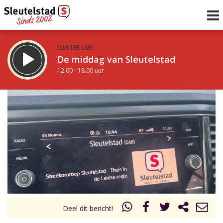
LUISTER LIVE:
De middag van Sleutelstad
12.00 - 18.00 uur
STRAKS:
De vrijdagavond met Keanu
18.00 - 19.00 uur
uur 1 van 0
Vorig uur
Volgend uur
Inklappen
Deel dit bericht!