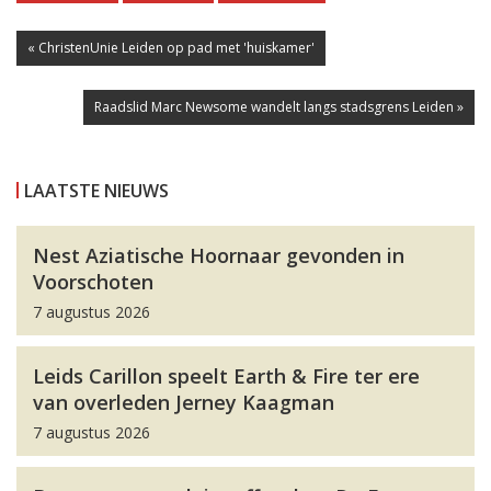
« ChristenUnie Leiden op pad met 'huiskamer'
Raadslid Marc Newsome wandelt langs stadsgrens Leiden »
LAATSTE NIEUWS
Nest Aziatische Hoornaar gevonden in
Voorschoten
7 augustus 2026
Leids Carillon speelt Earth & Fire ter ere
van overleden Jerney Kaagman
7 augustus 2026