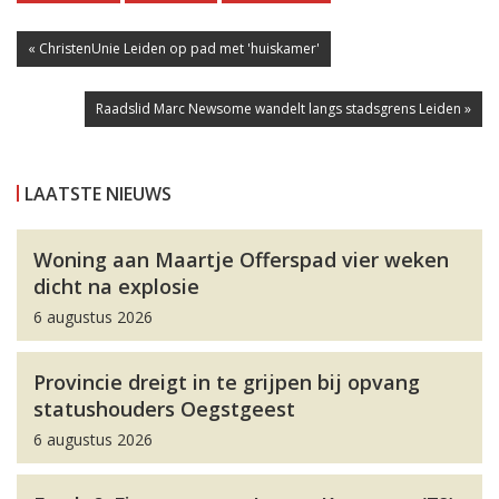
« ChristenUnie Leiden op pad met 'huiskamer'
Raadslid Marc Newsome wandelt langs stadsgrens Leiden »
LAATSTE NIEUWS
Woning aan Maartje Offerspad vier weken
dicht na explosie
6 augustus 2026
Provincie dreigt in te grijpen bij opvang
statushouders Oegstgeest
6 augustus 2026