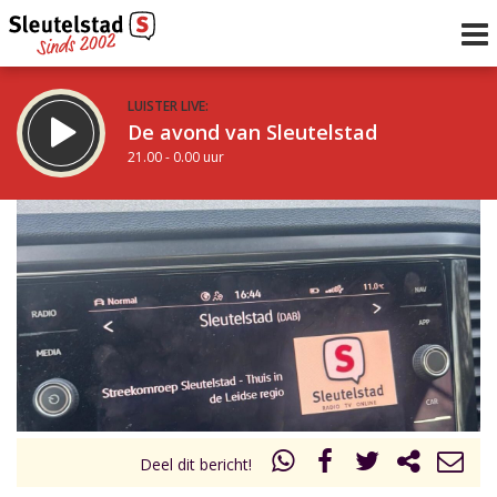
LUISTER LIVE:
De avond van Sleutelstad
21.00 - 0.00 uur
STRAKS:
De nacht van Sleutelstad
0.00 - 6.00 uur
uur 1 van 0
Vorig uur
Volgend uur
Inklappen
Deel dit bericht!