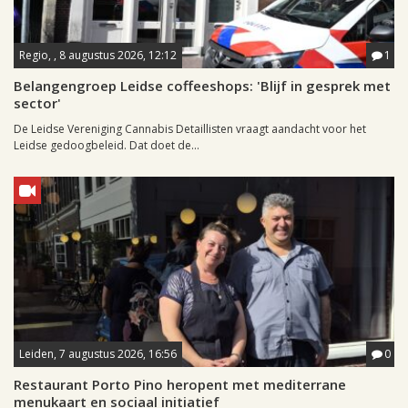
Regio, , 8 augustus 2026, 12:12
1
Belangengroep Leidse coffeeshops: 'Blijf in gesprek met
sector'
De Leidse Vereniging Cannabis Detaillisten vraagt aandacht voor het
Leidse gedoogbeleid. Dat doet de...
Leiden, 7 augustus 2026, 16:56
0
Restaurant Porto Pino heropent met mediterrane
menukaart en sociaal initiatief