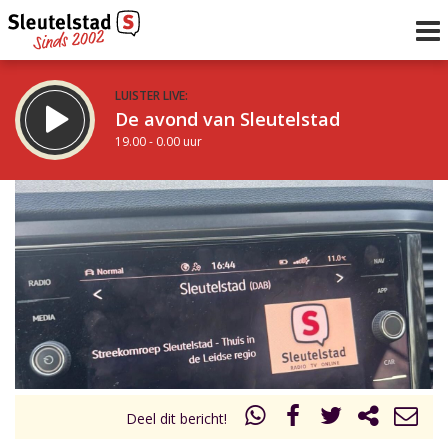
LUISTER LIVE:
De avond van Sleutelstad
19.00 - 0.00 uur
STRAKS:
De nacht van Sleutelstad
0.00 - 6.00 uur
uur 1 van 0
Vorig uur
Volgend uur
Inklappen
Deel dit bericht!