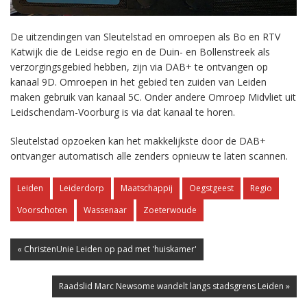
De uitzendingen van Sleutelstad en omroepen als Bo en RTV
Katwijk die de Leidse regio en de Duin- en Bollenstreek als
verzorgingsgebied hebben, zijn via DAB+ te ontvangen op
kanaal 9D. Omroepen in het gebied ten zuiden van Leiden
maken gebruik van kanaal 5C. Onder andere Omroep Midvliet uit
Leidschendam-Voorburg is via dat kanaal te horen.
Sleutelstad opzoeken kan het makkelijkste door de DAB+
ontvanger automatisch alle zenders opnieuw te laten scannen.
Leiden
Leiderdorp
Maatschappij
Oegstgeest
Regio
Voorschoten
Wassenaar
Zoeterwoude
« ChristenUnie Leiden op pad met 'huiskamer'
Raadslid Marc Newsome wandelt langs stadsgrens Leiden »