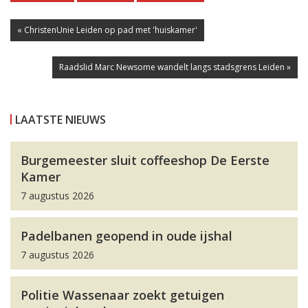
« ChristenUnie Leiden op pad met 'huiskamer'
Raadslid Marc Newsome wandelt langs stadsgrens Leiden »
LAATSTE NIEUWS
Burgemeester sluit coffeeshop De Eerste
Kamer
7 augustus 2026
Padelbanen geopend in oude ijshal
7 augustus 2026
Politie Wassenaar zoekt getuigen