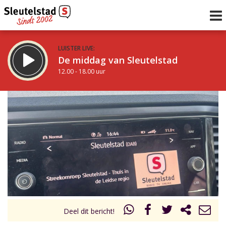
LUISTER LIVE:
De middag van Sleutelstad
12.00 - 18.00 uur
STRAKS:
De vrijdagavond met Keanu
18.00 - 19.00 uur
uur 1 van 0
Vorig uur
Volgend uur
Inklappen
Deel dit bericht!