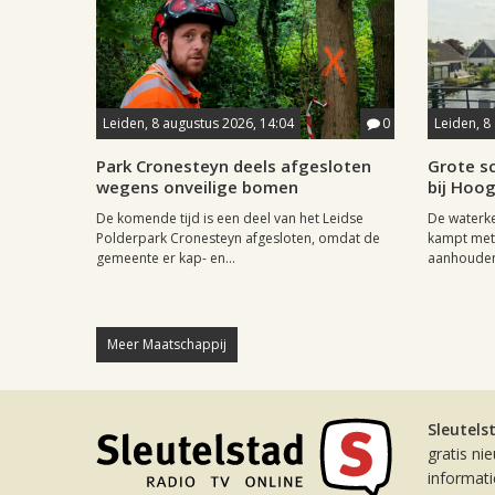
Leiden, 8 augustus 2026, 14:04
0
Leiden, 8
Park Cronesteyn deels afgesloten
Grote sc
wegens onveilige bomen
bij Hoo
De komende tijd is een deel van het Leidse
De waterk
Polderpark Cronesteyn afgesloten, omdat de
kampt met 
gemeente er kap- en...
aanhouden
Meer Maatschappij
Sleutels
gratis ni
informat