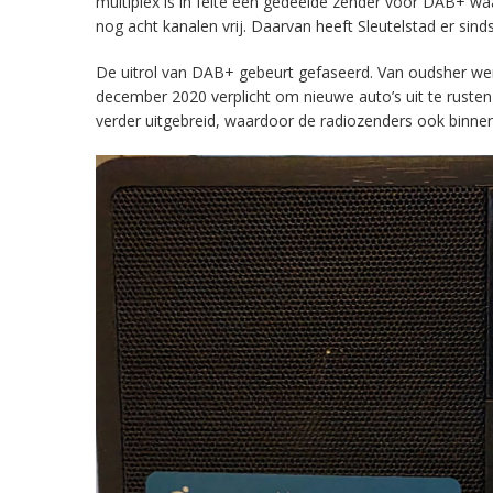
multiplex is in feite een gedeelde zender voor DAB+ w
nog acht kanalen vrij. Daarvan heeft Sleutelstad er sind
De uitrol van DAB+ gebeurt gefaseerd. Van oudsher werd 
december 2020 verplicht om nieuwe auto’s uit te rust
verder uitgebreid, waardoor de radiozenders ook binnens