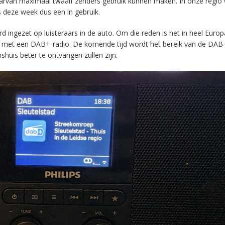
aarvan maximaal twaalf zenders gebruik kunnen maken. In onze regio
s deze week dus een in gebruik.
ingezet op luisteraars in de auto. Om die reden is het in heel Europ
en met een DAB+-radio. De komende tijd wordt het bereik van de DAB
huis beter te ontvangen zullen zijn.