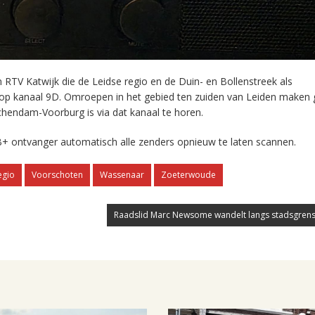
RTV Katwijk die de Leidse regio en de Duin- en Bollenstreek als
 op kanaal 9D. Omroepen in het gebied ten zuiden van Leiden maken 
chendam-Voorburg is via dat kanaal te horen.
+ ontvanger automatisch alle zenders opnieuw te laten scannen.
egio
Voorschoten
Wassenaar
Zoeterwoude
Raadslid Marc Newsome wandelt langs stadsgrens