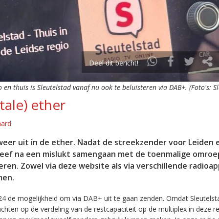
Deel dit bericht!
o en thuis is Sleutelstad vanaf nu ook te beluisteren via DAB+. (Foto's: S
tale) ether
aard
eer uit in de ether. Nadat de streekzender voor Leiden 
leef na een mislukt samengaan met de toenmalige omroep
eren. Zowel via deze website als via verschillende radioa
men.
24 de mogelijkheid om via DAB+ uit te gaan zenden. Omdat Sleutelst
en op de verdeling van de restcapaciteit op de multiplex in deze re