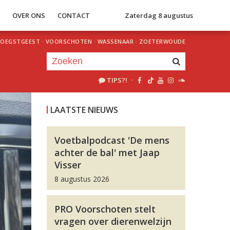
S
OVER ONS
CONTACT
Zaterdag 8 augustus
OEGSTGEEST
·
VOORSCHOTEN
·
WASSENAAR
·
ZOETERWOUDE
TIPS?!
·
Je luistert nu naar
uur 1 van 0
LAATSTE NIEUWS
«
Vorig uur
Volgend uur
»
Voetbalpodcast 'De mens
achter de bal' met Jaap
Visser
8 augustus 2026
PRO Voorschoten stelt
vragen over dierenwelzijn