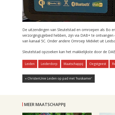
De uitzendingen van Sleutelstad en omroepen als Bo en 
verzorgingsgebied hebben, zijn via DAB+ te ontvangen
van kanaal 5C. Onder andere Omroep Midvliet uit Leids
Sleutelstad opzoeken kan het makkelijkste door de DAB
Leiden
Leiderdorp
Maatschappij
Oegstgeest
R
« ChristenUnie Leiden op pad met 'huiskamer'
MEER MAATSCHAPPIJ