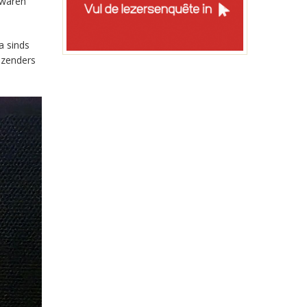
 waren
a sinds
-zenders