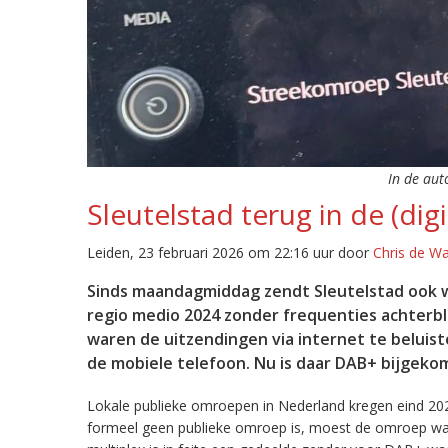
In de aut
Sleutelstad terug in de (digi
Leiden, 23 februari 2026 om 22:16 uur door
Chris de W
Sinds maandagmiddag zendt Sleutelstad ook w
regio medio 2024 zonder frequenties achterb
waren de uitzendingen via internet te beluist
de mobiele telefoon. Nu is daar DAB+ bijgeko
Lokale publieke omroepen in Nederland kregen eind 20
formeel geen publieke omroep is, moest de omroep wacht