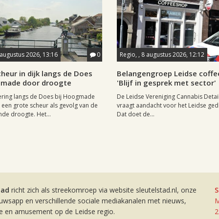
 augustus 2026, 13:16
0
Regio, , 8 augustus 2026, 12:12
heur in dijk langs de Does
Belangengroep Leidse coffe
gmade door droogte
'Blijf in gesprek met sector'
ering langs de Does bij Hoogmade
De Leidse Vereniging Cannabis Detail
een grote scheur als gevolg van de
vraagt aandacht voor het Leidse ge
de droogte. Het...
Dat doet de...
tad
richt zich als streekomroep via website sleutelstad.nl, onze
S
euwsapp en verschillende sociale mediakanalen met nieuws,
M
ie en amusement op de Leidse regio.
2