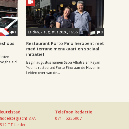
1
Leiden, 7 augustus 2026, 16:56
0
eshops:
Restaurant Porto Pino heropent met
mediterrane menukaart en sociaal
initiatief
listen
doogbeleid.
Begin augustus namen Saba Alhatra en Rayan
Younis restaurant Porto Pino aan de Haven in
Leiden over van de...
leutelstad
Telefoon Redactie
iddelstegracht 87A
071 - 5235907
312 TT Leiden