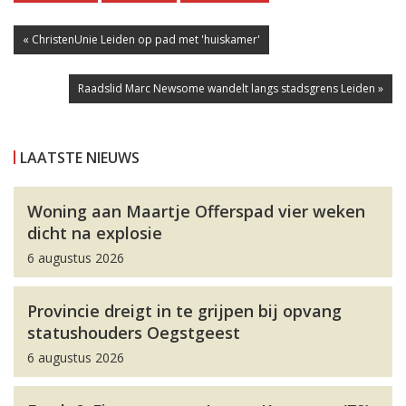
« ChristenUnie Leiden op pad met 'huiskamer'
Raadslid Marc Newsome wandelt langs stadsgrens Leiden »
LAATSTE NIEUWS
Woning aan Maartje Offerspad vier weken
dicht na explosie
6 augustus 2026
Provincie dreigt in te grijpen bij opvang
statushouders Oegstgeest
6 augustus 2026