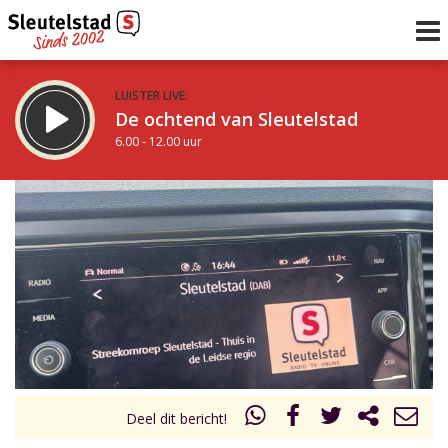
LUISTER LIVE:
De ochtend van Sleutelstad
6.00 - 12.00 uur
STRAKS:
De middag van Sleutelstad
12.00 - 18.00 uur
uur 1 van 0
Vorig uur
Volgend uur
Inklappen
Deel dit bericht!