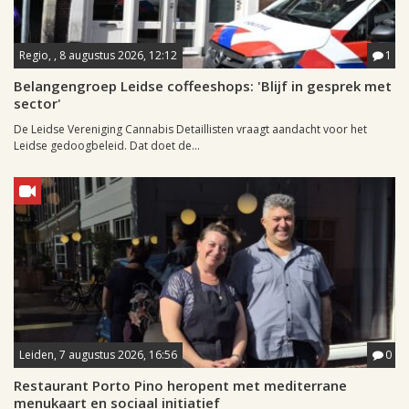
Regio, , 8 augustus 2026, 12:12
1
Belangengroep Leidse coffeeshops: 'Blijf in gesprek met
sector'
De Leidse Vereniging Cannabis Detaillisten vraagt aandacht voor het
Leidse gedoogbeleid. Dat doet de...
Leiden, 7 augustus 2026, 16:56
0
Restaurant Porto Pino heropent met mediterrane
menukaart en sociaal initiatief