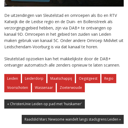
De uitzendingen van Sleutelstad en omroepen als Bo en RTV
Katwijk die de Leidse regio en de Duin- en Bollenstreek als
verzorgingsgebied hebben, zijn via DAB+ te ontvangen op
kanaal 9D. Omroepen in het gebied ten zuiden van Leiden
maken gebruik van kanaal 5C. Onder andere Omroep Midvliet uit
Leidschendam-Voorburg is via dat kanaal te horen.
Sleutelstad opzoeken kan het makkelijkste door de DAB+
ontvanger automatisch alle zenders opnieuw te laten scannen.
Leiden
Leiderdorp
Maatschappij
Oegstgeest
Regio
Voorschoten
Wassenaar
Zoeterwoude
« ChristenUnie Leiden op pad met 'huiskamer'
Raadslid Marc Newsome wandelt langs stadsgrens Leiden »