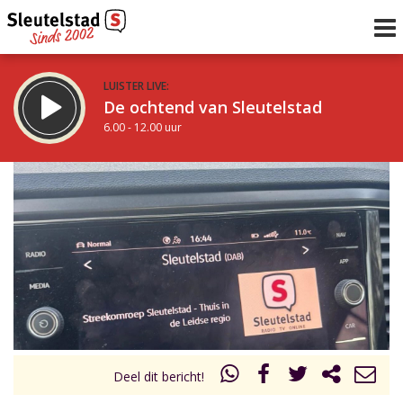
LUISTER LIVE:
De ochtend van Sleutelstad
6.00 - 12.00 uur
STRAKS:
De middag van Sleutelstad
12.00 - 19.00 uur
uur 1 van 0
Vorig uur
Volgend uur
Inklappen
Deel dit bericht!