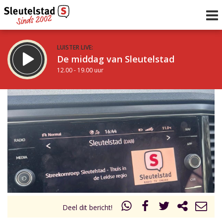
LUISTER LIVE:
De middag van Sleutelstad
12.00 - 19.00 uur
STRAKS:
De avond van Sleutelstad
19.00 - 22.00 uur
uur 1 van 0
Vorig uur
Volgend uur
Inklappen
Deel dit bericht!