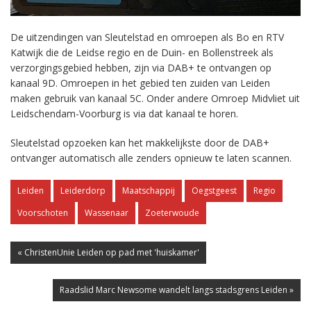
De uitzendingen van Sleutelstad en omroepen als Bo en RTV
Katwijk die de Leidse regio en de Duin- en Bollenstreek als
verzorgingsgebied hebben, zijn via DAB+ te ontvangen op
kanaal 9D. Omroepen in het gebied ten zuiden van Leiden
maken gebruik van kanaal 5C. Onder andere Omroep Midvliet uit
Leidschendam-Voorburg is via dat kanaal te horen.
Sleutelstad opzoeken kan het makkelijkste door de DAB+
ontvanger automatisch alle zenders opnieuw te laten scannen.
Leiden
Leiderdorp
Maatschappij
Oegstgeest
Regio
Voorschoten
Wassenaar
Zoeterwoude
« ChristenUnie Leiden op pad met 'huiskamer'
Raadslid Marc Newsome wandelt langs stadsgrens Leiden »