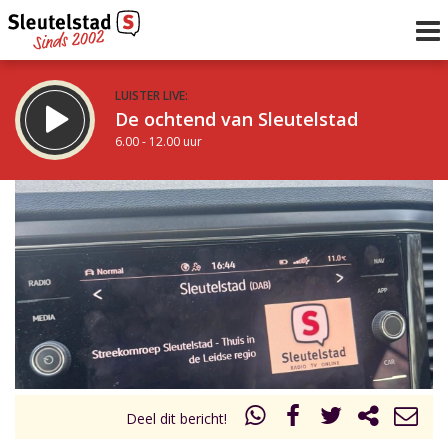
LUISTER LIVE:
De ochtend van Sleutelstad
6.00 - 12.00 uur
STRAKS:
De middag van Sleutelstad
12.00 - 17.00 uur
uur 1 van 0
Vorig uur
Volgend uur
Inklappen
Deel dit bericht!