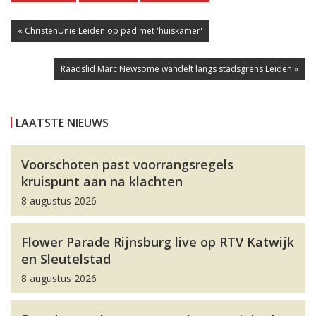
« ChristenUnie Leiden op pad met 'huiskamer'
Raadslid Marc Newsome wandelt langs stadsgrens Leiden »
LAATSTE NIEUWS
Voorschoten past voorrangsregels
kruispunt aan na klachten
8 augustus 2026
Flower Parade Rijnsburg live op RTV Katwijk
en Sleutelstad
8 augustus 2026