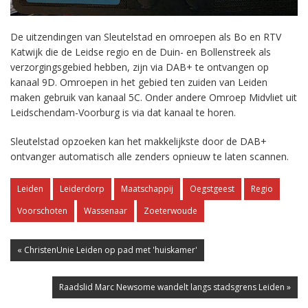
De uitzendingen van Sleutelstad en omroepen als Bo en RTV
Katwijk die de Leidse regio en de Duin- en Bollenstreek als
verzorgingsgebied hebben, zijn via DAB+ te ontvangen op
kanaal 9D. Omroepen in het gebied ten zuiden van Leiden
maken gebruik van kanaal 5C. Onder andere Omroep Midvliet uit
Leidschendam-Voorburg is via dat kanaal te horen.
Sleutelstad opzoeken kan het makkelijkste door de DAB+
ontvanger automatisch alle zenders opnieuw te laten scannen.
Leiden
Leiderdorp
Maatschappij
Oegstgeest
Regio
Voorschoten
Wassenaar
Zoeterwoude
« ChristenUnie Leiden op pad met 'huiskamer'
Raadslid Marc Newsome wandelt langs stadsgrens Leiden »