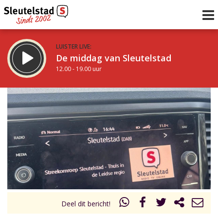
LUISTER LIVE:
De middag van Sleutelstad
12.00 - 19.00 uur
STRAKS:
De avond van Sleutelstad
19.00 - 22.00 uur
uur 1 van 0
Vorig uur
Volgend uur
Inklappen
Deel dit bericht!