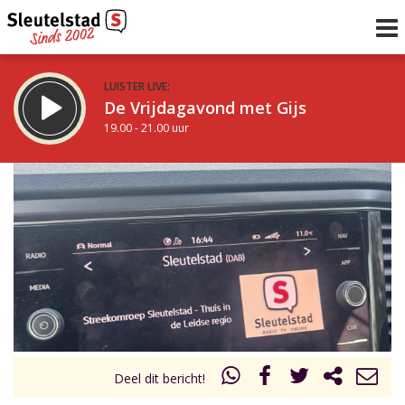
LUISTER LIVE:
De Vrijdagavond met Gijs
19.00 - 21.00 uur
STRAKS:
De avond van Sleutelstad
21.00 - 0.00 uur
uur 1 van 0
Vorig uur
Volgend uur
Inklappen
Deel dit bericht!