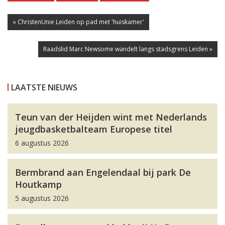
« ChristenUnie Leiden op pad met 'huiskamer'
Raadslid Marc Newsome wandelt langs stadsgrens Leiden »
LAATSTE NIEUWS
Teun van der Heijden wint met Nederlands
jeugdbasketbalteam Europese titel
6 augustus 2026
Bermbrand aan Engelendaal bij park De
Houtkamp
5 augustus 2026