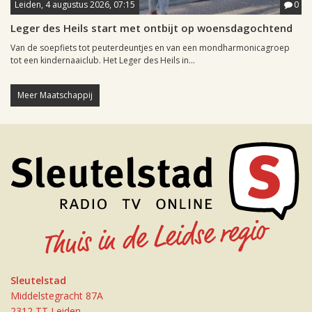
Leiden, 4 augustus 2026, 07:15
0
Leger des Heils start met ontbijt op woensdagochtend
Van de soepfiets tot peuterdeuntjes en van een mondharmonicagroep
tot een kindernaaiclub. Het Leger des Heils in...
Meer Maatschappij
Sleutelstad
Middelstegracht 87A
2312 TT Leiden