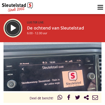
LUISTER LIVE:
De ochtend van Sleutelstad
6.00 - 12.00 uur
STRAKS:
De middag van Sleutelstad
12.00 - 18.00 uur
uur 1 van 0
Vorig uur
Volgend uur
Inklappen
Deel dit bericht!