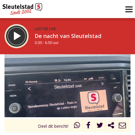
LUISTER LIVE:
De nacht van Sleutelstad
0.00 - 6.00 uur
STRAKS:
De ochtend van Sleutelstad
6.00 - 12.00 uur
uur 1 van 0
Vorig uur
Volgend uur
Inklappen
Deel dit bericht!