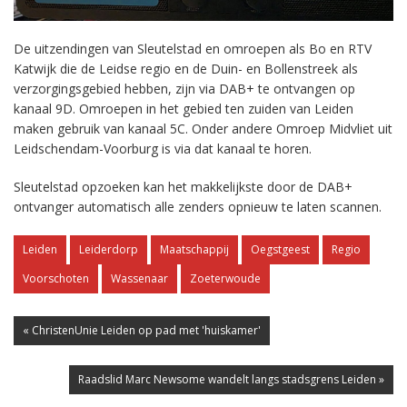
De uitzendingen van Sleutelstad en omroepen als Bo en RTV
Katwijk die de Leidse regio en de Duin- en Bollenstreek als
verzorgingsgebied hebben, zijn via DAB+ te ontvangen op
kanaal 9D. Omroepen in het gebied ten zuiden van Leiden
maken gebruik van kanaal 5C. Onder andere Omroep Midvliet uit
Leidschendam-Voorburg is via dat kanaal te horen.
Sleutelstad opzoeken kan het makkelijkste door de DAB+
ontvanger automatisch alle zenders opnieuw te laten scannen.
Leiden
Leiderdorp
Maatschappij
Oegstgeest
Regio
Voorschoten
Wassenaar
Zoeterwoude
« ChristenUnie Leiden op pad met 'huiskamer'
Raadslid Marc Newsome wandelt langs stadsgrens Leiden »