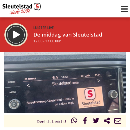
LUISTER LIVE:
De middag van Sleutelstad
12.00 - 17.00 uur
STRAKS:
Sleutelstad 30
17.00 - 19.00 uur
uur 1 van 0
Vorig uur
Volgend uur
Inklappen
Deel dit bericht!