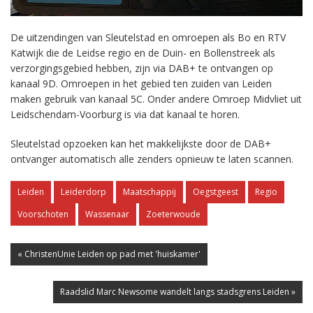
De uitzendingen van Sleutelstad en omroepen als Bo en RTV
Katwijk die de Leidse regio en de Duin- en Bollenstreek als
verzorgingsgebied hebben, zijn via DAB+ te ontvangen op
kanaal 9D. Omroepen in het gebied ten zuiden van Leiden
maken gebruik van kanaal 5C. Onder andere Omroep Midvliet uit
Leidschendam-Voorburg is via dat kanaal te horen.
Sleutelstad opzoeken kan het makkelijkste door de DAB+
ontvanger automatisch alle zenders opnieuw te laten scannen.
Leiden
Leiderdorp
Maatschappij
Oegstgeest
Regio
Voorschoten
Wassenaar
Zoeterwoude
« ChristenUnie Leiden op pad met 'huiskamer'
Raadslid Marc Newsome wandelt langs stadsgrens Leiden »