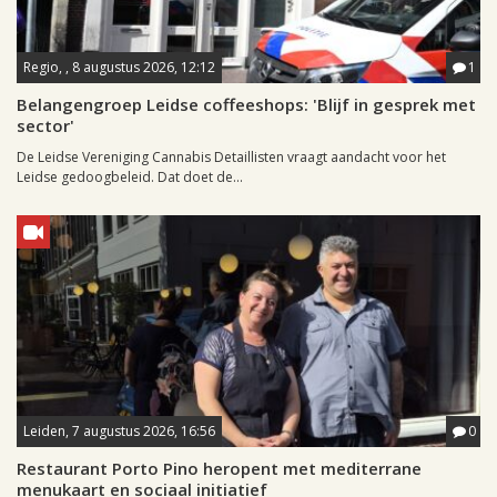
Regio, , 8 augustus 2026, 12:12
1
Belangengroep Leidse coffeeshops: 'Blijf in gesprek met
sector'
De Leidse Vereniging Cannabis Detaillisten vraagt aandacht voor het
Leidse gedoogbeleid. Dat doet de...
Leiden, 7 augustus 2026, 16:56
0
Restaurant Porto Pino heropent met mediterrane
menukaart en sociaal initiatief