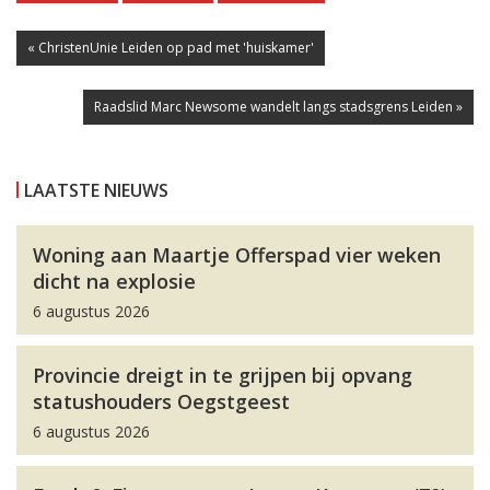
« ChristenUnie Leiden op pad met 'huiskamer'
Raadslid Marc Newsome wandelt langs stadsgrens Leiden »
LAATSTE NIEUWS
Woning aan Maartje Offerspad vier weken
dicht na explosie
6 augustus 2026
Provincie dreigt in te grijpen bij opvang
statushouders Oegstgeest
6 augustus 2026