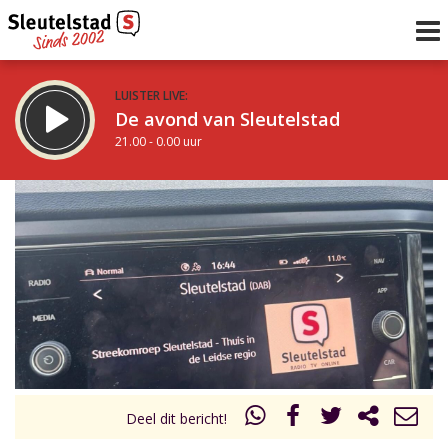
LUISTER LIVE:
De avond van Sleutelstad
21.00 - 0.00 uur
STRAKS:
De nacht van Sleutelstad
0.00 - 6.00 uur
uur 1 van 0
Vorig uur
Volgend uur
Inklappen
Deel dit bericht!