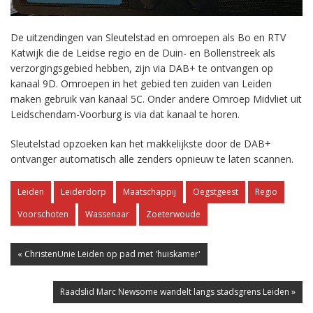
De uitzendingen van Sleutelstad en omroepen als Bo en RTV
Katwijk die de Leidse regio en de Duin- en Bollenstreek als
verzorgingsgebied hebben, zijn via DAB+ te ontvangen op
kanaal 9D. Omroepen in het gebied ten zuiden van Leiden
maken gebruik van kanaal 5C. Onder andere Omroep Midvliet uit
Leidschendam-Voorburg is via dat kanaal te horen.
Sleutelstad opzoeken kan het makkelijkste door de DAB+
ontvanger automatisch alle zenders opnieuw te laten scannen.
Leiden
Leiderdorp
Maatschappij
Oegstgeest
Regio
Voorschoten
Wassenaar
Zoeterwoude
« ChristenUnie Leiden op pad met 'huiskamer'
Raadslid Marc Newsome wandelt langs stadsgrens Leiden »