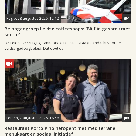
Regio, , 8 augustus 2026, 12:12
1
Belangengroep Leidse coffeeshops: 'Blijf in gesprek met
sector'
De Leidse Vereniging Cannabis Detaillisten vraagt aandacht voor het
Leidse gedoogbeleid. Dat doet de...
Leiden, 7 augustus 2026, 16:56
0
Restaurant Porto Pino heropent met mediterrane
menukaart en sociaal initiatief