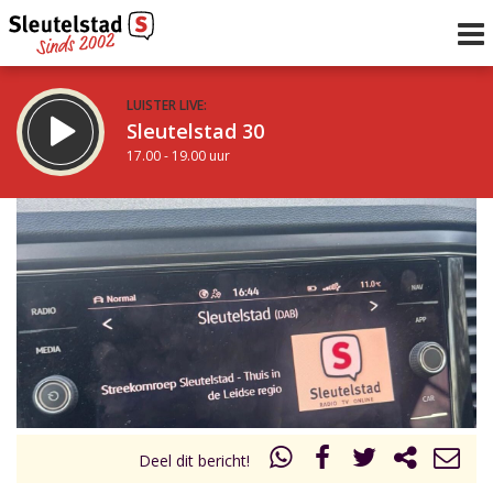
LUISTER LIVE:
Sleutelstad 30
17.00 - 19.00 uur
STRAKS:
De avond van Sleutelstad
19.00 - 0.00 uur
uur 1 van 0
Vorig uur
Volgend uur
Inklappen
Deel dit bericht!