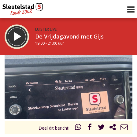
LUISTER LIVE:
De Vrijdagavond met Gijs
19.00 - 21.00 uur
STRAKS:
De avond van Sleutelstad
21.00 - 0.00 uur
uur 1 van 0
Vorig uur
Volgend uur
Inklappen
Deel dit bericht!