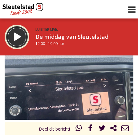
LUISTER LIVE:
De middag van Sleutelstad
12.00 - 19.00 uur
STRAKS:
De avond van Sleutelstad
19.00 - 22.00 uur
uur 1 van 0
Vorig uur
Volgend uur
Inklappen
Deel dit bericht!