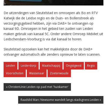
De uitzendingen van Sleutelstad en omroepen als Bo en RTV
Katwijk die de Leidse regio en de Duin- en Bollenstreek als
verzorgingsgebied hebben, zijn via DAB+ te ontvangen op
kanaal 9D. Omroepen in het gebied ten zuiden van Leiden
maken gebruik van kanaal 5C. Onder andere Omroep Midvliet uit
Leidschendam-Voorburg is via dat kanaal te horen.
Sleutelstad opzoeken kan het makkelijkste door de DAB+
ontvanger automatisch alle zenders opnieuw te laten scannen.
Leiden
Leiderdorp
Maatschappij
Oegstgeest
Regio
Voorschoten
Wassenaar
Zoeterwoude
« ChristenUnie Leiden op pad met 'huiskamer'
Raadslid Marc Newsome wandelt langs stadsgrens Leiden »