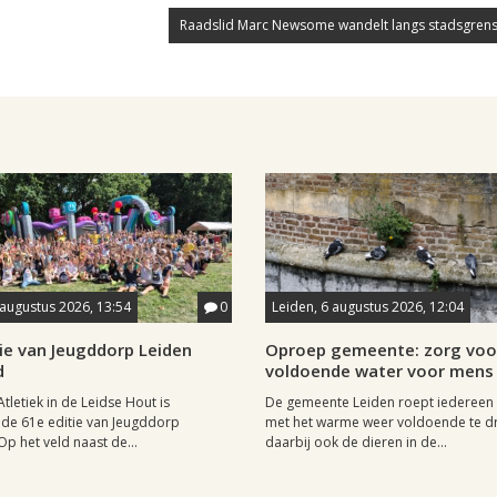
Raadslid Marc Newsome wandelt langs stadsgrens
 augustus 2026, 13:54
0
Leiden, 6 augustus 2026, 12:04
ie van Jeugddorp Leiden
Oproep gemeente: zorg voo
d
voldoende water voor mens 
Atletiek in de Leidse Hout is
De gemeente Leiden roept iedereen
de 61e editie van Jeugddorp
met het warme weer voldoende te dr
p het veld naast de...
daarbij ook de dieren in de...