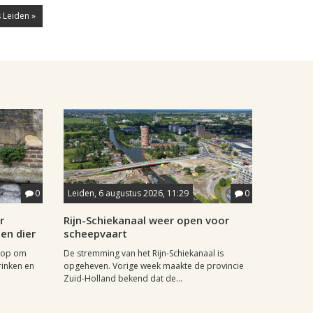
 Leiden »
0
Leiden, 6 augustus 2026, 11:29
0
r
Rijn-Schiekanaal weer open voor
en dier
scheepvaart
 op om
De stremming van het Rijn-Schiekanaal is
inken en
opgeheven. Vorige week maakte de provincie
Zuid-Holland bekend dat de...