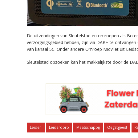
De uitzendingen van Sleutelstad en omroepen als Bo en 
verzorgingsgebied hebben, zijn via DAB+ te ontvangen
van kanaal 5C. Onder andere Omroep Midvliet uit Leids
Sleutelstad opzoeken kan het makkelijkste door de DAB
Leiden
Leiderdorp
Maatschappij
Oegstgeest
R