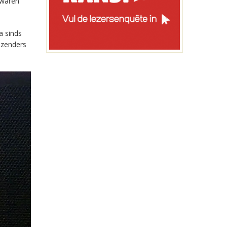
 waren
a sinds
-zenders