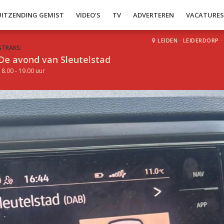
UITZENDING GEMIST
VIDEO’S
TV
ADVERTEREN
VACATURE
LEIDEN
·
LEIDERDORP
·
STRAKS:
De avond van Sleutelstad
18.00 - 19.00 uur