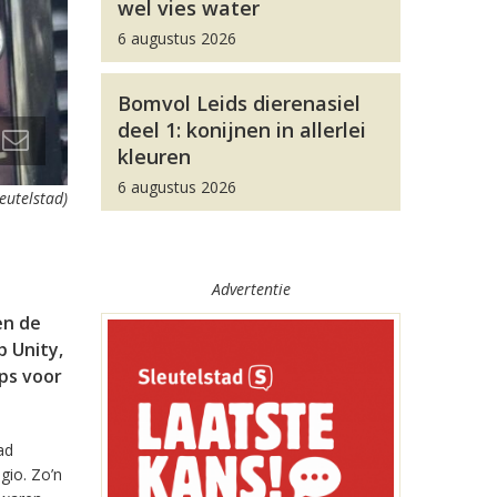
wel vies water
6 augustus 2026
Bomvol Leids dierenasiel
deel 1: konijnen in allerlei
kleuren
6 augustus 2026
leutelstad)
Advertentie
en de
 Unity,
pps voor
ad
gio. Zo’n