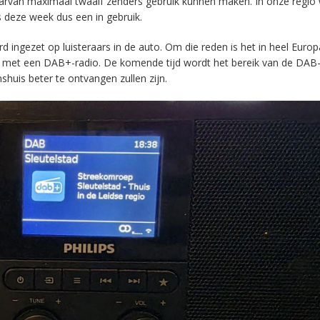
aarvan maximaal twaalf zenders gebruik kunnen maken. In onze regio
s deze week dus een in gebruik.
ingezet op luisteraars in de auto. Om die reden is het in heel Europ
en met een DAB+-radio. De komende tijd wordt het bereik van de DAB
huis beter te ontvangen zullen zijn.