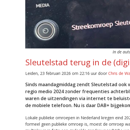
In de aut
Sleutelstad terug in de (digi
Leiden, 23 februari 2026 om 22:16 uur door
Chris de W
Sinds maandagmiddag zendt Sleutelstad ook w
regio medio 2024 zonder frequenties achterb
waren de uitzendingen via internet te beluist
de mobiele telefoon. Nu is daar DAB+ bijgeko
Lokale publieke omroepen in Nederland kregen eind 20
formeel geen publieke omroep is, moest de omroep wacht