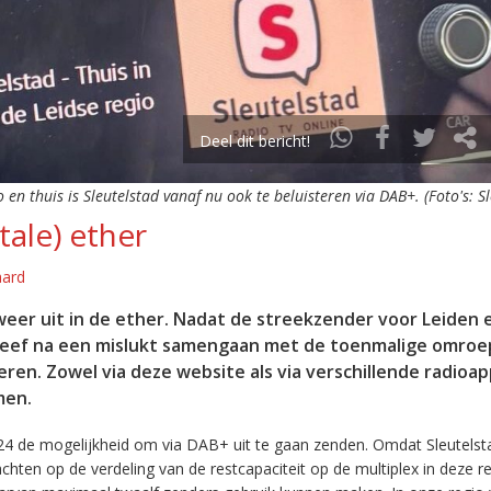
Deel dit bericht!
o en thuis is Sleutelstad vanaf nu ook te beluisteren via DAB+. (Foto's: S
tale) ether
aard
eer uit in de ether. Nadat de streekzender voor Leiden 
leef na een mislukt samengaan met de toenmalige omroep
eren. Zowel via deze website als via verschillende radioa
men.
24 de mogelijkheid om via DAB+ uit te gaan zenden. Omdat Sleutelst
en op de verdeling van de restcapaciteit op de multiplex in deze re