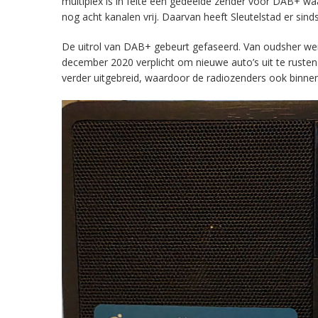
multiplex is in feite een gedeelde zender voor DAB+ w
nog acht kanalen vrij. Daarvan heeft Sleutelstad er sind
De uitrol van DAB+ gebeurt gefaseerd. Van oudsher werd 
december 2020 verplicht om nieuwe auto’s uit te rust
verder uitgebreid, waardoor de radiozenders ook binnens