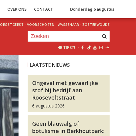
S
OVER ONS
CONTACT
Donderdag 6 augustus
OEGSTGEEST
·
VOORSCHOTEN
·
WASSENAAR
·
ZOETERWOUDE
TIPS?!
·
Je luistert nu naar
uur 1 van 0
LAATSTE NIEUWS
«
Vorig uur
Volgend uur
»
Ongeval met gevaarlijke
stof bij bedrijf aan
Rooseveltstraat
6 augustus 2026
Geen blauwalg of
botulisme in Berkhoutpark: