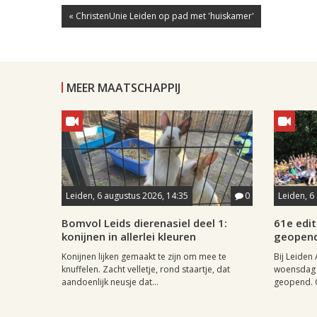
« ChristenUnie Leiden op pad met 'huiskamer'
MEER MAATSCHAPPIJ
Leiden, 6 augustus 2026, 14:35
0
Leiden, 6
Bomvol Leids dierenasiel deel 1:
61e edit
konijnen in allerlei kleuren
geopen
Konijnen lijken gemaakt te zijn om mee te
Bij Leiden 
knuffelen. Zacht velletje, rond staartje, dat
woensdag 
aandoenlijk neusje dat...
geopend. O