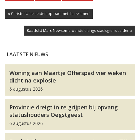
« ChristenUnie Leiden op pad met 'huiskamer'
Raadslid Marc Newsome wandelt langs stadsgrens Leiden »
LAATSTE NIEUWS
Woning aan Maartje Offerspad vier weken
dicht na explosie
6 augustus 2026
Provincie dreigt in te grijpen bij opvang
statushouders Oegstgeest
6 augustus 2026