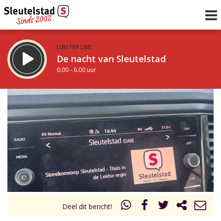
LUISTER LIVE:
De nacht van Sleutelstad
0.00 - 6.00 uur
STRAKS:
De ochtend van Sleutelstad
6.00 - 12.00 uur
uur 1 van 0
Vorig uur
Volgend uur
Inklappen
Deel dit bericht!