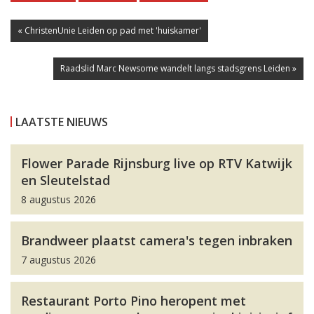
« ChristenUnie Leiden op pad met 'huiskamer'
Raadslid Marc Newsome wandelt langs stadsgrens Leiden »
LAATSTE NIEUWS
Flower Parade Rijnsburg live op RTV Katwijk
en Sleutelstad
8 augustus 2026
Brandweer plaatst camera's tegen inbraken
7 augustus 2026
Restaurant Porto Pino heropent met