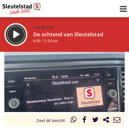
LUISTER LIVE:
De ochtend van Sleutelstad
6.00 - 12.00 uur
STRAKS:
De middag van Sleutelstad
12.00 - 17.00 uur
uur 1 van 0
Vorig uur
Volgend uur
Inklappen
Deel dit bericht!