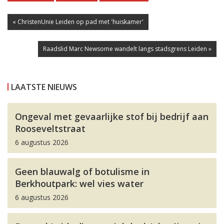
« ChristenUnie Leiden op pad met 'huiskamer'
Raadslid Marc Newsome wandelt langs stadsgrens Leiden »
LAATSTE NIEUWS
Ongeval met gevaarlijke stof bij bedrijf aan
Rooseveltstraat
6 augustus 2026
Geen blauwalg of botulisme in
Berkhoutpark: wel vies water
6 augustus 2026