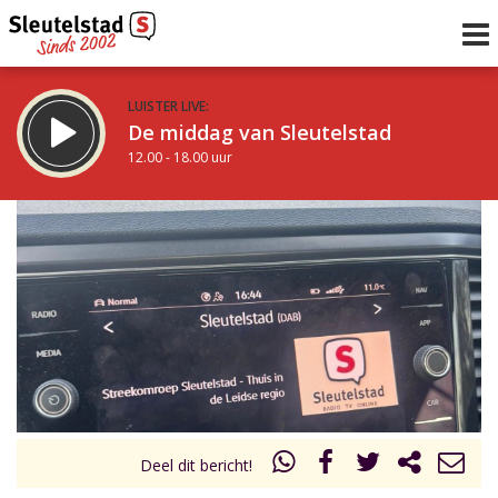
LUISTER LIVE:
De middag van Sleutelstad
12.00 - 18.00 uur
STRAKS:
De avond van Sleutelstad
18.00 - 19.00 uur
uur 1 van 0
Vorig uur
Volgend uur
Inklappen
Deel dit bericht!