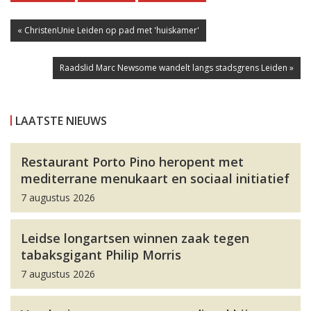
« ChristenUnie Leiden op pad met 'huiskamer'
Raadslid Marc Newsome wandelt langs stadsgrens Leiden »
LAATSTE NIEUWS
Restaurant Porto Pino heropent met
mediterrane menukaart en sociaal initiatief
7 augustus 2026
Leidse longartsen winnen zaak tegen
tabaksgigant Philip Morris
7 augustus 2026