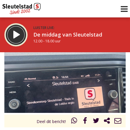
LUISTER LIVE:
De middag van Sleutelstad
12.00 - 18.00 uur
STRAKS:
De vrijdagavond met Keanu
18.00 - 19.00 uur
uur 1 van 0
Vorig uur
Volgend uur
Inklappen
Deel dit bericht!