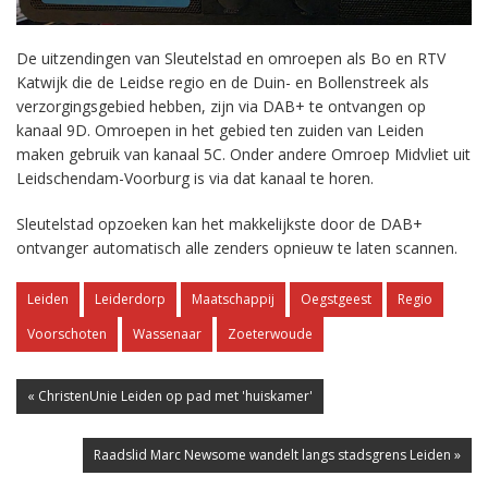
De uitzendingen van Sleutelstad en omroepen als Bo en RTV
Katwijk die de Leidse regio en de Duin- en Bollenstreek als
verzorgingsgebied hebben, zijn via DAB+ te ontvangen op
kanaal 9D. Omroepen in het gebied ten zuiden van Leiden
maken gebruik van kanaal 5C. Onder andere Omroep Midvliet uit
Leidschendam-Voorburg is via dat kanaal te horen.
Sleutelstad opzoeken kan het makkelijkste door de DAB+
ontvanger automatisch alle zenders opnieuw te laten scannen.
Leiden
Leiderdorp
Maatschappij
Oegstgeest
Regio
Voorschoten
Wassenaar
Zoeterwoude
« ChristenUnie Leiden op pad met 'huiskamer'
Raadslid Marc Newsome wandelt langs stadsgrens Leiden »