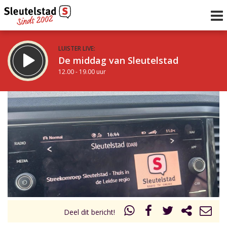
LUISTER LIVE:
De middag van Sleutelstad
12.00 - 19.00 uur
STRAKS:
De avond van Sleutelstad
19.00 - 22.00 uur
uur 1 van 0
Vorig uur
Volgend uur
Inklappen
Deel dit bericht!