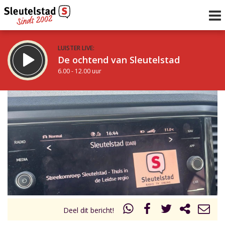
LUISTER LIVE:
De ochtend van Sleutelstad
6.00 - 12.00 uur
STRAKS:
De middag van Sleutelstad
12.00 - 17.00 uur
uur 1 van 0
Vorig uur
Volgend uur
Inklappen
Deel dit bericht!