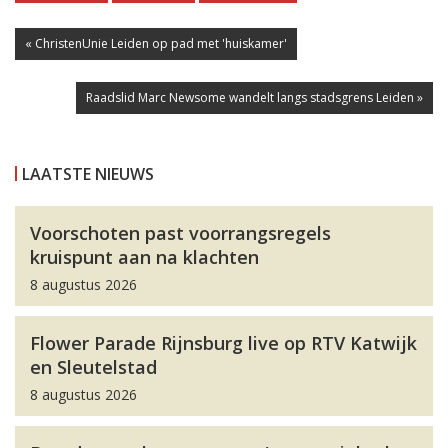
« ChristenUnie Leiden op pad met 'huiskamer'
Raadslid Marc Newsome wandelt langs stadsgrens Leiden »
LAATSTE NIEUWS
Voorschoten past voorrangsregels
kruispunt aan na klachten
8 augustus 2026
Flower Parade Rijnsburg live op RTV Katwijk
en Sleutelstad
8 augustus 2026