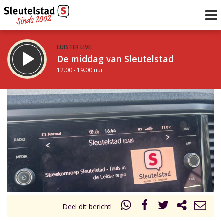
LUISTER LIVE:
De middag van Sleutelstad
12.00 - 19.00 uur
STRAKS:
De avond van Sleutelstad
19.00 - 22.00 uur
uur 1 van 0
Vorig uur
Volgend uur
Inklappen
Deel dit bericht!