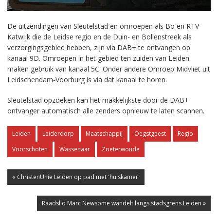
De uitzendingen van Sleutelstad en omroepen als Bo en RTV
Katwijk die de Leidse regio en de Duin- en Bollenstreek als
verzorgingsgebied hebben, zijn via DAB+ te ontvangen op
kanaal 9D. Omroepen in het gebied ten zuiden van Leiden
maken gebruik van kanaal 5C. Onder andere Omroep Midvliet uit
Leidschendam-Voorburg is via dat kanaal te horen.
Sleutelstad opzoeken kan het makkelijkste door de DAB+
ontvanger automatisch alle zenders opnieuw te laten scannen.
Leiden
Leiderdorp
Maatschappij
Oegstgeest
Regio
Voorschoten
Wassenaar
Zoeterwoude
« ChristenUnie Leiden op pad met 'huiskamer'
Raadslid Marc Newsome wandelt langs stadsgrens Leiden »