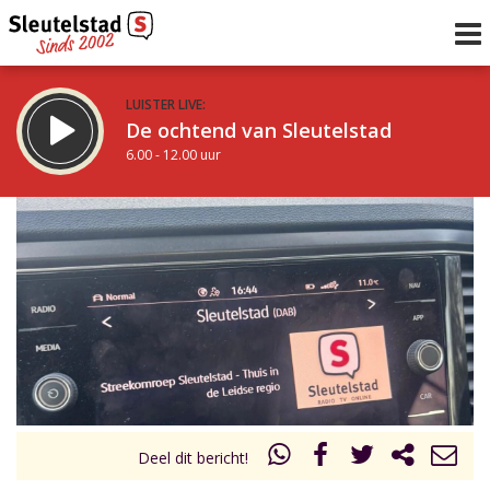
LUISTER LIVE:
De ochtend van Sleutelstad
6.00 - 12.00 uur
STRAKS:
De middag van Sleutelstad
12.00 - 19.00 uur
uur 1 van 0
Vorig uur
Volgend uur
Inklappen
Deel dit bericht!