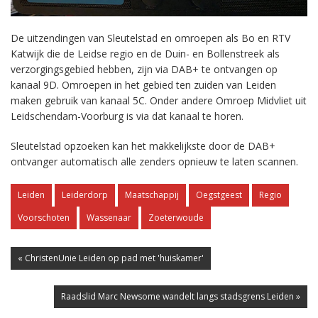
De uitzendingen van Sleutelstad en omroepen als Bo en RTV
Katwijk die de Leidse regio en de Duin- en Bollenstreek als
verzorgingsgebied hebben, zijn via DAB+ te ontvangen op
kanaal 9D. Omroepen in het gebied ten zuiden van Leiden
maken gebruik van kanaal 5C. Onder andere Omroep Midvliet uit
Leidschendam-Voorburg is via dat kanaal te horen.
Sleutelstad opzoeken kan het makkelijkste door de DAB+
ontvanger automatisch alle zenders opnieuw te laten scannen.
Leiden
Leiderdorp
Maatschappij
Oegstgeest
Regio
Voorschoten
Wassenaar
Zoeterwoude
« ChristenUnie Leiden op pad met 'huiskamer'
Raadslid Marc Newsome wandelt langs stadsgrens Leiden »