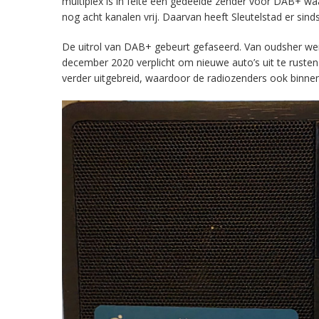
multiplex is in feite een gedeelde zender voor DAB+ w
nog acht kanalen vrij. Daarvan heeft Sleutelstad er sind
De uitrol van DAB+ gebeurt gefaseerd. Van oudsher werd 
december 2020 verplicht om nieuwe auto’s uit te rust
verder uitgebreid, waardoor de radiozenders ook binnens