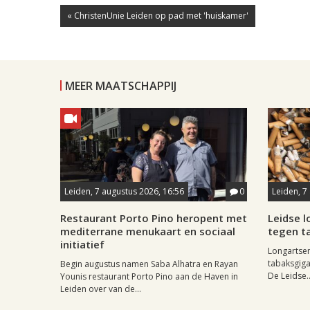
« ChristenUnie Leiden op pad met 'huiskamer'
MEER MAATSCHAPPIJ
Leiden, 7 augustus 2026, 16:56
0
Leiden, 7
Restaurant Porto Pino heropent met
Leidse 
mediterrane menukaart en sociaal
tegen ta
initiatief
Longartse
tabaksgigan
Begin augustus namen Saba Alhatra en Rayan
De Leidse..
Younis restaurant Porto Pino aan de Haven in
Leiden over van de...