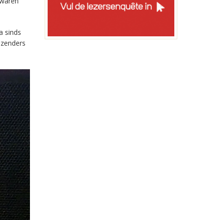
 waren
a sinds
-zenders