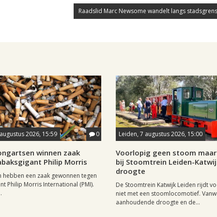
Raadslid Marc Newsome wandelt langs stadsgrens
 augustus 2026, 15:59
0
Leiden, 7 augustus 2026, 15:00
longartsen winnen zaak
Voorlopig geen stoom maar 
baksgigant Philip Morris
bij Stoomtrein Leiden-Katwi
droogte
n hebben een zaak gewonnen tegen
t Philip Morris International (PMI).
De Stoomtrein Katwijk Leiden rijdt v
.
niet met een stoomlocomotief. Van
aanhoudende droogte en de...