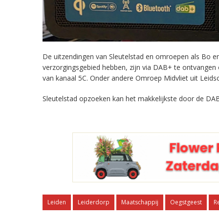
De uitzendingen van Sleutelstad en omroepen als Bo en 
verzorgingsgebied hebben, zijn via DAB+ te ontvangen
van kanaal 5C. Onder andere Omroep Midvliet uit Leids
Sleutelstad opzoeken kan het makkelijkste door de DAB
Leiden
Leiderdorp
Maatschappij
Oegstgeest
R