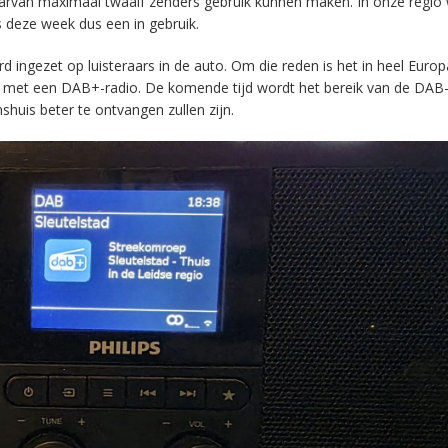
aarvan maximaal twaalf zenders gebruik kunnen maken. In onze regio
s deze week dus een in gebruik.
ingezet op luisteraars in de auto. Om die reden is het in heel Europ
en met een DAB+-radio. De komende tijd wordt het bereik van de DAB
huis beter te ontvangen zullen zijn.