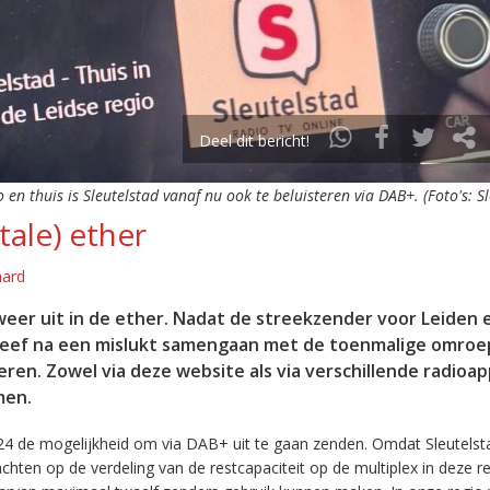
Deel dit bericht!
o en thuis is Sleutelstad vanaf nu ook te beluisteren via DAB+. (Foto's: S
tale) ether
aard
eer uit in de ether. Nadat de streekzender voor Leiden 
leef na een mislukt samengaan met de toenmalige omroep
eren. Zowel via deze website als via verschillende radioa
men.
24 de mogelijkheid om via DAB+ uit te gaan zenden. Omdat Sleutelst
en op de verdeling van de restcapaciteit op de multiplex in deze re