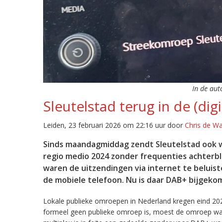
In de aut
Sleutelstad terug in de (digi
Leiden, 23 februari 2026 om 22:16 uur door
Chris de W
Sinds maandagmiddag zendt Sleutelstad ook w
regio medio 2024 zonder frequenties achterb
waren de uitzendingen via internet te beluist
de mobiele telefoon. Nu is daar DAB+ bijgeko
Lokale publieke omroepen in Nederland kregen eind 20
formeel geen publieke omroep is, moest de omroep wacht