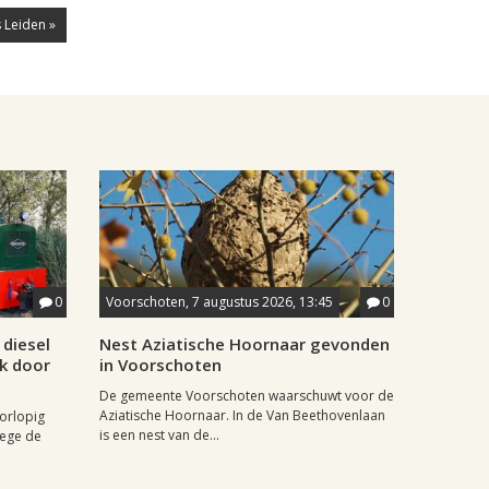
 Leiden »
0
Voorschoten, 7 augustus 2026, 13:45
0
diesel
Nest Aziatische Hoornaar gevonden
jk door
in Voorschoten
De gemeente Voorschoten waarschuwt voor de
Aziatische Hoornaar. In de Van Beethovenlaan
oorlopig
is een nest van de...
wege de