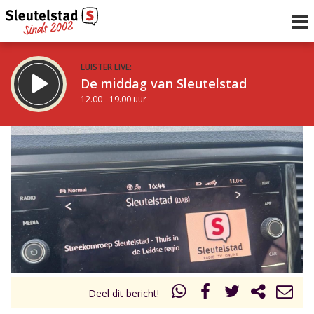
LUISTER LIVE:
De middag van Sleutelstad
12.00 - 19.00 uur
STRAKS:
De avond van Sleutelstad
19.00 - 22.00 uur
uur 1 van 0
Vorig uur
Volgend uur
Inklappen
Deel dit bericht!