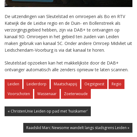
De uitzendingen van Sleutelstad en omroepen als Bo en RTV
Katwijk die de Leidse regio en de Duin- en Bollenstreek als
verzorgingsgebied hebben, zijn via DAB+ te ontvangen op
kanaal 9D. Omroepen in het gebied ten zuiden van Leiden
maken gebruik van kanaal 5C. Onder andere Omroep Midvliet uit
Leidschendam-Voorburg is via dat kanaal te horen.
Sleutelstad opzoeken kan het makkelijkste door de DAB+
ontvanger automatisch alle zenders opnieuw te laten scannen.
Leiden
Leiderdorp
Maatschappij
Oegstgeest
Regio
Voorschoten
Wassenaar
Zoeterwoude
« ChristenUnie Leiden op pad met 'huiskamer'
Raadslid Marc Newsome wandelt langs stadsgrens Leiden »