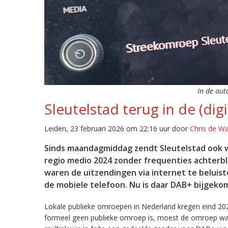
In de aut
Sleutelstad terug in de (digi
Leiden, 23 februari 2026 om 22:16 uur door
Chris de W
Sinds maandagmiddag zendt Sleutelstad ook w
regio medio 2024 zonder frequenties achterb
waren de uitzendingen via internet te beluist
de mobiele telefoon. Nu is daar DAB+ bijgeko
Lokale publieke omroepen in Nederland kregen eind 20
formeel geen publieke omroep is, moest de omroep wacht