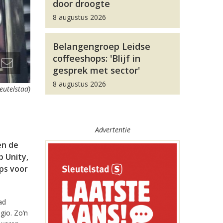
door droogte
8 augustus 2026
Belangengroep Leidse
coffeeshops: 'Blijf in
gesprek met sector'
8 augustus 2026
leutelstad)
Advertentie
en de
 Unity,
pps voor
ad
gio. Zo’n