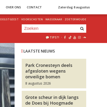
S
OVER ONS
CONTACT
Zaterdag 8 augustus
OEGSTGEEST
·
VOORSCHOTEN
·
WASSENAAR
·
ZOETERWOUDE
TIPS?!
·
Je luistert nu naar
uur 1 van 0
LAATSTE NIEUWS
«
Vorig uur
Volgend uur
»
Park Cronesteyn deels
afgesloten wegens
onveilige bomen
8 augustus 2026
Grote scheur in dijk langs
de Does bij Hoogmade