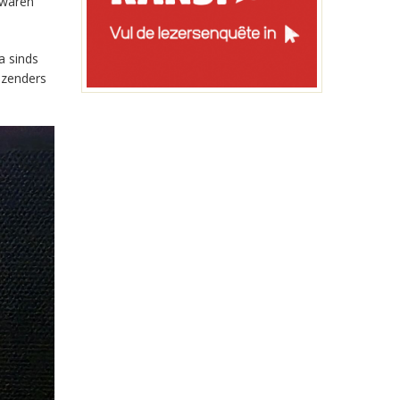
 waren
a sinds
-zenders