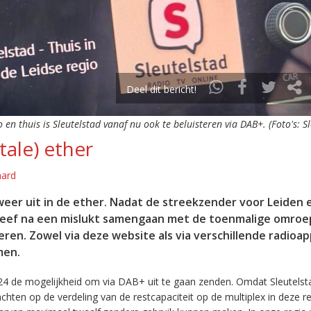
Deel dit bericht!
o en thuis is Sleutelstad vanaf nu ook te beluisteren via DAB+. (Foto's: S
tale) ether
aard
eer uit in de ether. Nadat de streekzender voor Leiden 
leef na een mislukt samengaan met de toenmalige omroep
eren. Zowel via deze website als via verschillende radioa
men.
24 de mogelijkheid om via DAB+ uit te gaan zenden. Omdat Sleutelst
en op de verdeling van de restcapaciteit op de multiplex in deze re