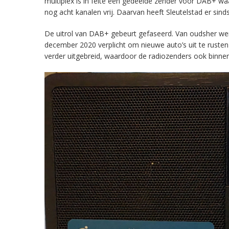
multiplex is in feite een gedeelde zender voor DAB+ w
nog acht kanalen vrij. Daarvan heeft Sleutelstad er sind
De uitrol van DAB+ gebeurt gefaseerd. Van oudsher werd 
december 2020 verplicht om nieuwe auto’s uit te rust
verder uitgebreid, waardoor de radiozenders ook binnens