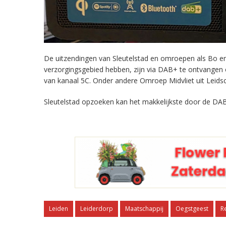
De uitzendingen van Sleutelstad en omroepen als Bo en 
verzorgingsgebied hebben, zijn via DAB+ te ontvangen
van kanaal 5C. Onder andere Omroep Midvliet uit Leids
Sleutelstad opzoeken kan het makkelijkste door de DAB
Leiden
Leiderdorp
Maatschappij
Oegstgeest
R