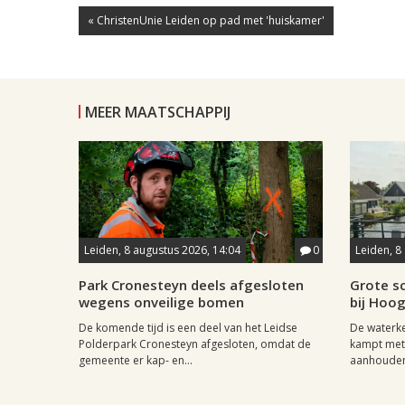
« ChristenUnie Leiden op pad met 'huiskamer'
MEER MAATSCHAPPIJ
Leiden, 8 augustus 2026, 14:04
0
Leiden, 8
Park Cronesteyn deels afgesloten
Grote sc
wegens onveilige bomen
bij Hoo
De komende tijd is een deel van het Leidse
De waterk
Polderpark Cronesteyn afgesloten, omdat de
kampt met 
gemeente er kap- en...
aanhouden