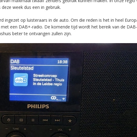
aarvan maximaal twaalf zenders gebruik kunnen maken. In onze regio
s deze week dus een in gebruik.
ingezet op luisteraars in de auto. Om die reden is het in heel Europ
en met een DAB+-radio. De komende tijd wordt het bereik van de DAB
huis beter te ontvangen zullen zijn.