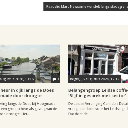
Raadslid Marc Newsome wandelt langs stadsgrens
 augustus 2026, 13:16
0
Regio, , 8 augustus 2026, 12:12
heur in dijk langs de Does
Belangengroep Leidse coffe
gmade door droogte
'Blijf in gesprek met sector'
ering langs de Does bij Hoogmade
De Leidse Vereniging Cannabis Detail
een grote scheur als gevolg van de
vraagt aandacht voor het Leidse ge
de droogte. Het...
Dat doet de...