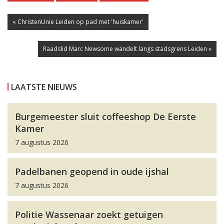
« ChristenUnie Leiden op pad met 'huiskamer'
Raadslid Marc Newsome wandelt langs stadsgrens Leiden »
LAATSTE NIEUWS
Burgemeester sluit coffeeshop De Eerste
Kamer
7 augustus 2026
Padelbanen geopend in oude ijshal
7 augustus 2026
Politie Wassenaar zoekt getuigen