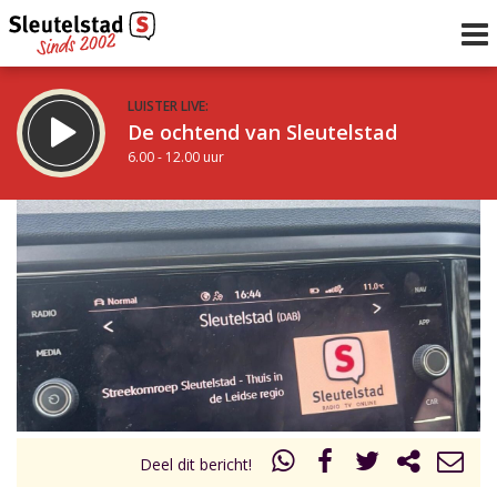
LUISTER LIVE:
De ochtend van Sleutelstad
6.00 - 12.00 uur
STRAKS:
De middag van Sleutelstad
12.00 - 18.00 uur
uur 1 van 0
Vorig uur
Volgend uur
Inklappen
Deel dit bericht!