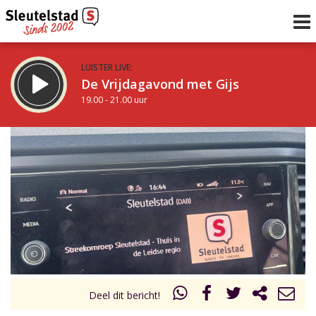
LUISTER LIVE:
De Vrijdagavond met Gijs
19.00 - 21.00 uur
STRAKS:
De avond van Sleutelstad
21.00 - 0.00 uur
uur 1 van 0
Vorig uur
Volgend uur
Inklappen
Deel dit bericht!