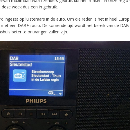
aarvan maximaal twaalf zenders gebruik kunnen maken. In onze regio
s deze week dus een in gebruik.
ingezet op luisteraars in de auto. Om die reden is het in heel Europ
en met een DAB+-radio. De komende tijd wordt het bereik van de DAB
huis beter te ontvangen zullen zijn.