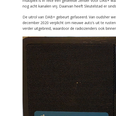
multiplex is in feite een gedeelde zender voor DAB+ w
nog acht kanalen vrij. Daarvan heeft Sleutelstad er sind
De uitrol van DAB+ gebeurt gefaseerd. Van oudsher werd 
december 2020 verplicht om nieuwe auto’s uit te rust
verder uitgebreid, waardoor de radiozenders ook binnens