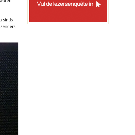
 waren
a sinds
-zenders