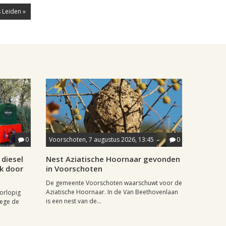
 Leiden »
0
Voorschoten, 7 augustus 2026, 13:45
0
diesel
Nest Aziatische Hoornaar gevonden
jk door
in Voorschoten
De gemeente Voorschoten waarschuwt voor de
Aziatische Hoornaar. In de Van Beethovenlaan
oorlopig
is een nest van de...
wege de