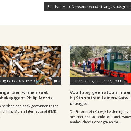
Raadslid Marc Newsome wandelt langs stadsgrens
 augustus 2026, 15:59
0
Leiden, 7 augustus 2026, 15:00
longartsen winnen zaak
Voorlopig geen stoom maar 
baksgigant Philip Morris
bij Stoomtrein Leiden-Katwi
droogte
n hebben een zaak gewonnen tegen
t Philip Morris International (PMI).
De Stoomtrein Katwijk Leiden rijdt v
.
niet met een stoomlocomotief. Van
aanhoudende droogte en de...