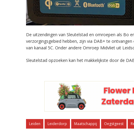
De uitzendingen van Sleutelstad en omroepen als Bo en 
verzorgingsgebied hebben, zijn via DAB+ te ontvangen
van kanaal 5C. Onder andere Omroep Midvliet uit Leids
Sleutelstad opzoeken kan het makkelijkste door de DAB
Leiden
Leiderdorp
Maatschappij
Oegstgeest
R