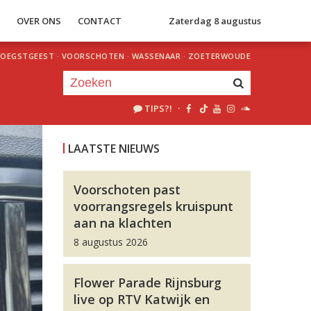
S
OVER ONS
CONTACT
Zaterdag 8 augustus
OEGSTGEEST
·
VOORSCHOTEN
·
WASSENAAR
·
ZOETERWOUDE
TIPS?!
·
Je luistert nu naar
uur 1 van 0
LAATSTE NIEUWS
«
Vorig uur
Volgend uur
»
Voorschoten past
voorrangsregels kruispunt
aan na klachten
8 augustus 2026
Flower Parade Rijnsburg
live op RTV Katwijk en