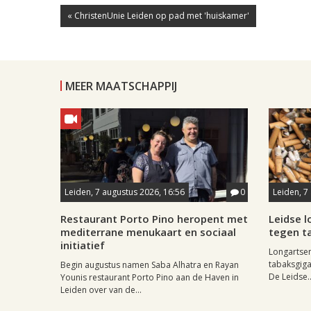
« ChristenUnie Leiden op pad met 'huiskamer'
MEER MAATSCHAPPIJ
Leiden, 7 augustus 2026, 16:56
0
Leiden, 7
Restaurant Porto Pino heropent met
Leidse 
mediterrane menukaart en sociaal
tegen ta
initiatief
Longartse
tabaksgigan
Begin augustus namen Saba Alhatra en Rayan
De Leidse..
Younis restaurant Porto Pino aan de Haven in
Leiden over van de...