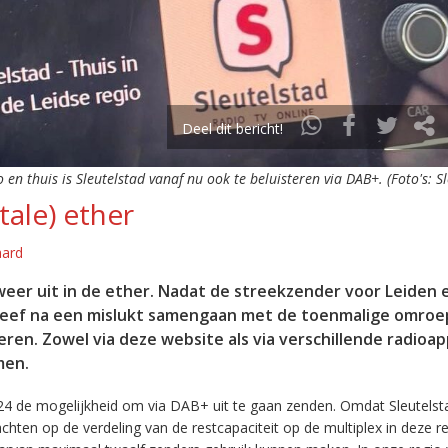
Deel dit bericht!
o en thuis is Sleutelstad vanaf nu ook te beluisteren via DAB+. (Foto's: S
tale) ether
aard
eer uit in de ether. Nadat de streekzender voor Leiden 
leef na een mislukt samengaan met de toenmalige omroep
eren. Zowel via deze website als via verschillende radioa
men.
24 de mogelijkheid om via DAB+ uit te gaan zenden. Omdat Sleutelst
en op de verdeling van de restcapaciteit op de multiplex in deze re