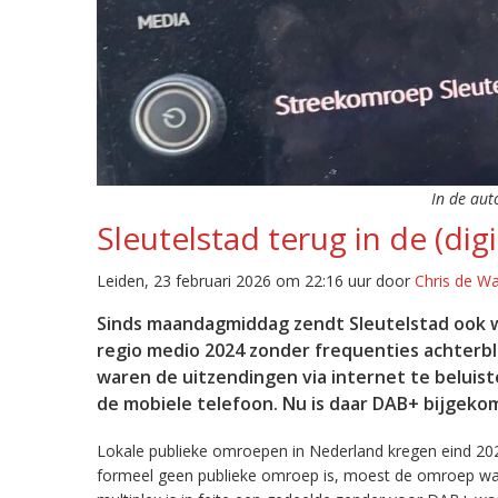
In de aut
Sleutelstad terug in de (digi
Leiden, 23 februari 2026 om 22:16 uur door
Chris de W
Sinds maandagmiddag zendt Sleutelstad ook w
regio medio 2024 zonder frequenties achterb
waren de uitzendingen via internet te beluist
de mobiele telefoon. Nu is daar DAB+ bijgeko
Lokale publieke omroepen in Nederland kregen eind 20
formeel geen publieke omroep is, moest de omroep wacht