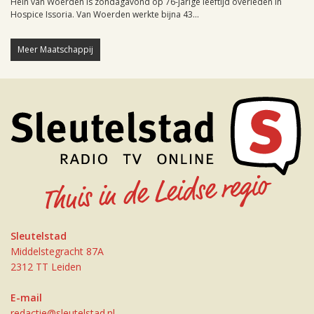
Hein van Woerden is zondagavond op 76-jarige leeftijd overleden in
Hospice Issoria. Van Woerden werkte bijna 43...
Meer Maatschappij
Sleutelstad
Middelstegracht 87A
2312 TT Leiden
E-mail
redactie@sleutelstad.nl