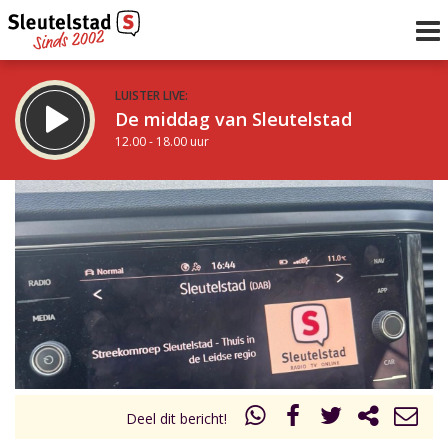
LUISTER LIVE:
De middag van Sleutelstad
12.00 - 18.00 uur
STRAKS:
De avond van Sleutelstad
18.00 - 21.00 uur
uur 1 van 0
Vorig uur
Volgend uur
Inklappen
Deel dit bericht!