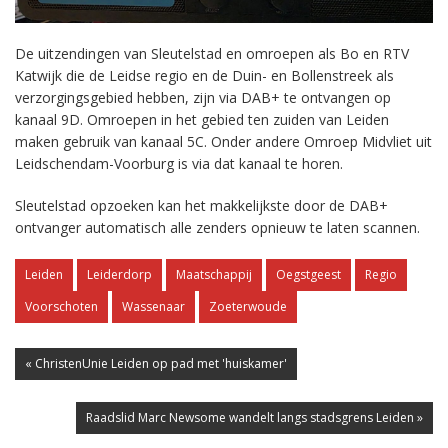
De uitzendingen van Sleutelstad en omroepen als Bo en RTV
Katwijk die de Leidse regio en de Duin- en Bollenstreek als
verzorgingsgebied hebben, zijn via DAB+ te ontvangen op
kanaal 9D. Omroepen in het gebied ten zuiden van Leiden
maken gebruik van kanaal 5C. Onder andere Omroep Midvliet uit
Leidschendam-Voorburg is via dat kanaal te horen.
Sleutelstad opzoeken kan het makkelijkste door de DAB+
ontvanger automatisch alle zenders opnieuw te laten scannen.
Leiden
Leiderdorp
Maatschappij
Oegstgeest
Regio
Voorschoten
Wassenaar
Zoeterwoude
« ChristenUnie Leiden op pad met 'huiskamer'
Raadslid Marc Newsome wandelt langs stadsgrens Leiden »