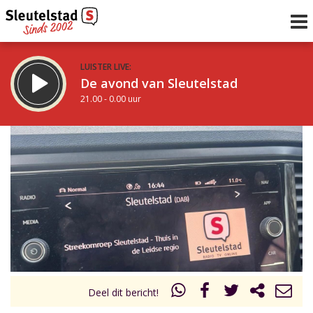
LUISTER LIVE:
De avond van Sleutelstad
21.00 - 0.00 uur
STRAKS:
De nacht van Sleutelstad
0.00 - 6.00 uur
uur 1 van 0
Vorig uur
Volgend uur
Inklappen
Deel dit bericht!