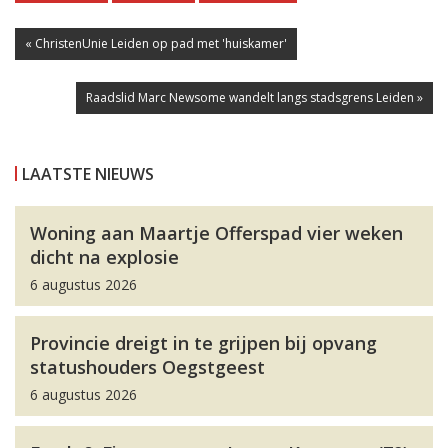
« ChristenUnie Leiden op pad met 'huiskamer'
Raadslid Marc Newsome wandelt langs stadsgrens Leiden »
LAATSTE NIEUWS
Woning aan Maartje Offerspad vier weken
dicht na explosie
6 augustus 2026
Provincie dreigt in te grijpen bij opvang
statushouders Oegstgeest
6 augustus 2026